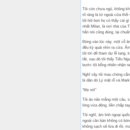
Tôi còn chưa ngủ, không khí
rõ ràng là từ ngoài cửa thổi
tôi hỏi bọn họ có thấy cái 
nhất Milan, là nơi nhà của T
hắn nói cũng đúng, lại chuẩn
Đúng vào lúc này, một cỗ âm
đều kỳ quái nhìn ra cửa. Â
tôi tới để tham dự lễ tang, 
tắt, sau đó tôi thấy Tiểu N
bước tôi bỗng nhiên nhận ra
Nghĩ vậy tôi mau chóng cắn 
bị dặn dò Lý mặt rỗ và Mark
“Mẹ nó!”
Tôi ảo não mắng một câu, sa
lòng vừa động, liền chắp ta
Tôi nghĩ, âm linh ngoại quốc
ngoài căn bản không có bóng
không sạch sẽ lừa đi rồi, m