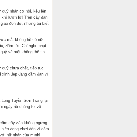
 quỷ nhân cơ hội, kêu lên
c khí lượn lờ! Trên cây đàn
giáo đón đỡ, nhưng tôi biết
trước mắt không hề có nữ
u, đâm tới. Chỉ nghe phụt
 quỷ vẻ mặt không thể tin
 quỷ chưa chết, tiếp tục
ổi xinh đẹp đang cầm đàn vĩ
ủa Long Tuyền Sơn Trang lại
i ngày rồi chúng tôi về
ấy cầm cây đàn không ngừng
h niên đang chơi đàn vĩ cầm.
 với nữ nhân của mình!