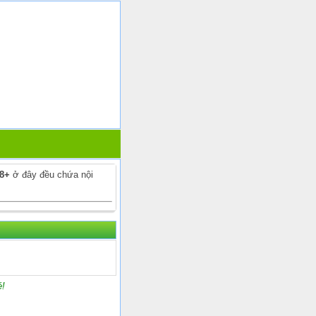
18+
ở đây đều chứa nội
é!