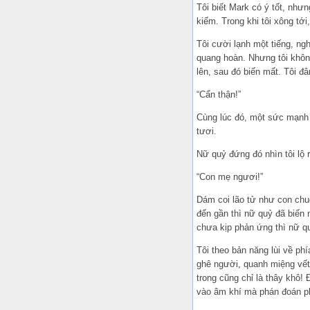
Tôi biết Mark có ý tốt, như
kiếm. Trong khi tôi xông tớ
Tôi cười lạnh một tiếng, ng
quang hoàn. Nhưng tôi không
lên, sau đó biến mất. Tôi đ
“Cẩn thận!”
Cùng lúc đó, một sức mạnh t
tươi.
Nữ quỷ đứng đó nhìn tôi lộ r
“Con mẹ ngươi!”
Dám coi lão tử như con chuộ
đến gần thì nữ quỷ đã biến 
chưa kịp phản ứng thì nữ qu
Tôi theo bản năng lùi về ph
ghê người, quanh miệng vết
trong cũng chỉ là thây khô!
vào âm khí mà phán đoán ph