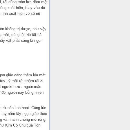
i, tôi dùng toàn lực đâm một
hông xuất hiện, thay vào đó
 mình xuất hiện vô số nữ
còn không trị được, như vậy
 mắt, cùng lúc đó tất cả
hấy vật phát sáng là ngọn
gọn giáo càng thêm lóa mắt.
tay Lý mặt rỗ, chậm rãi đi
ột người nước ngoài mặc
u đó người này bỗng nhiên
trở nên linh hoạt. Cùng lúc
 tay nắm lấy ngọn giáo theo
ỏng và nhanh chóng mở rộng,
 như Kim Cô Chú của Tôn