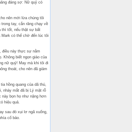
 năng đáng sợ: Nữ quỷ có
cho nên mới lừa chúng tôi
 trong tay, cắn răng chạy về
hì tốt, nếu thật sự bất
 Mark có thể chờ đến lúc tôi
ọ, điều này thực sự nằm
họ. Không biết ngọn giáo của
g nữ quỷ! May mà khi tôi đi
hông thoát, cho nên đã giảm
 tia hồng quang của dã thú,
, nháy mắt đã bị Lý mặt rỗ
Lúc này bọn họ như nặng hơn
có hiệu quả.
gay sau đó xụi lơ ngã xuống,
phía cổ bảo.