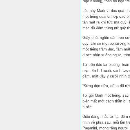
Ngộ Không), toàn bộ ngã trên
Lúc này Mark vì đọc quá nh
một tiếng quái dị hợp các ph
tản mát ra khí tức ma quỷ l
mặc dù đâm trúng nữ quỷ thì
Giây phút nghìn cân treo sợ
quỷ, chỉ có một bộ xương k
một tiếng trầm đục, tầm mắt
được nhìn xuống ngực, trên
Từ trên đầu lan xuống, toàn
niệm Kinh Thánh, cảnh tượng
cầm, mặt đầy ý cười nhìn tô
“Đừng đọc nữa, cô ta đã rời 
Tôi gọi Mark một tiếng, sau
biến mất một cách thần bí, t
nước.
Điều đáng nhắc tới là, đêm 
nhìn về phía sau, mỗi lần t
Paganini, mong rằng ngươi 