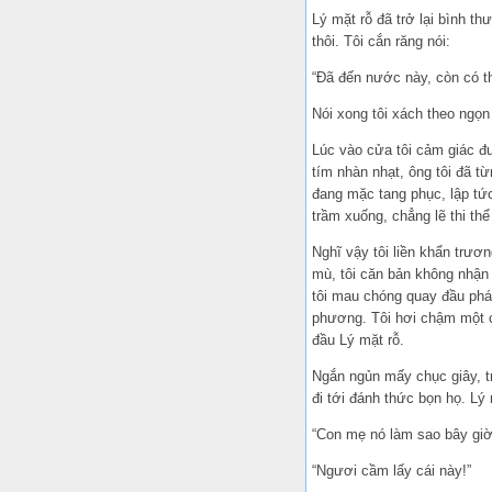
Lý mặt rỗ đã trở lại bình t
thôi. Tôi cắn răng nói:
“Đã đến nước này, còn có t
Nói xong tôi xách theo ngọn
Lúc vào cửa tôi cảm giác đ
tím nhàn nhạt, ông tôi đã từ
đang mặc tang phục, lập tức t
trầm xuống, chẳng lẽ thi t
Nghĩ vậy tôi liền khẩn trư
mù, tôi căn bản không nhận 
tôi mau chóng quay đầu phát
phương. Tôi hơi chậm một 
đầu Lý mặt rỗ.
Ngắn ngủn mấy chục giây, tr
đi tới đánh thức bọn họ. Lý m
“Con mẹ nó làm sao bây giờ
“Ngươi cầm lấy cái này!”