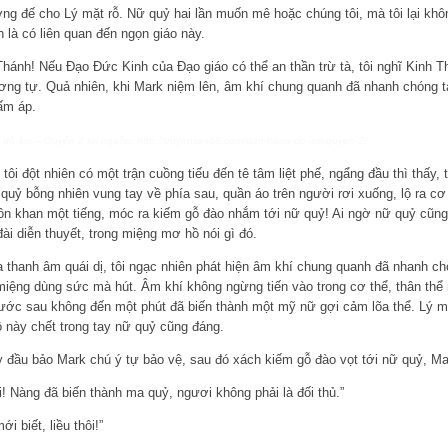
g đế cho Lý mặt rỗ. Nữ quỷ hai lần muốn mê hoặc chúng tôi, mà tôi lại không
 là có liên quan đến ngọn giáo này.
 Thánh! Nếu Đạo Đức Kinh của Đạo giáo có thể an thần trừ tà, tôi nghĩ Kinh
ơng tự. Quả nhiên, khi Mark niệm lên, âm khí chung quanh đã nhanh chóng ta
ấm áp.
 đồ âm – Quyển 2
tại nguồn:
http://truyensex68.com/dan-buon-do-am-quyen-2/
tôi đột nhiên có một trận cuồng tiếu đến tê tâm liệt phế, ngẩng đầu thì thấy, 
 quỷ bỗng nhiên vung tay về phía sau, quần áo trên người rơi xuống, lộ ra cơ
nôn khan một tiếng, móc ra kiếm gỗ đào nhắm tới nữ quỷ! Ai ngờ nữ quỷ cũng
đài diễn thuyết, trong miệng mơ hồ nói gì đó.
thanh âm quái dị, tôi ngạc nhiên phát hiện âm khí chung quanh đã nhanh chón
 miệng dùng sức mà hút. Âm khí không ngừng tiến vào trong cơ thể, thân thể
rước sau không đến một phút đã biến thành một mỹ nữ gợi cảm lõa thể. Lý 
đồ này chết trong tay nữ quỷ cũng đáng.
y đầu bảo Mark chú ý tự bảo vệ, sau đó xách kiếm gỗ đào vọt tới nữ quỷ, Mar
! Nàng đã biến thành ma quỷ, ngươi không phải là đối thủ.”
 biết, liều thôi!”