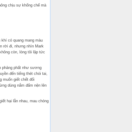
 không chịu sự khống chế mà
ng khí có quang mang màu
ốn rời đi, nhưng nhìn Mark
không còn, lòng tôi lập tức
nh phảng phất như sương
ền đến tiếng thét chói tai,
g muốn giết chết đối
gừng dùng nắm đấm nện lên
giết hại lẫn nhau, mau chóng