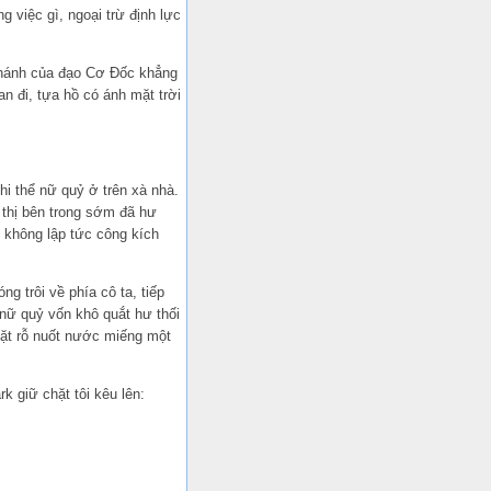
 việc gì, ngoại trừ định lực
 Thánh của đạo Cơ Đốc khẳng
n đi, tựa hồ có ánh mặt trời
thi thể nữ quỷ ở trên xà nhà.
 thị bên trong sớm đã hư
 không lập tức công kích
g trôi về phía cô ta, tiếp
 nữ quỷ vốn khô quắt hư thối
mặt rỗ nuốt nước miếng một
k giữ chặt tôi kêu lên: