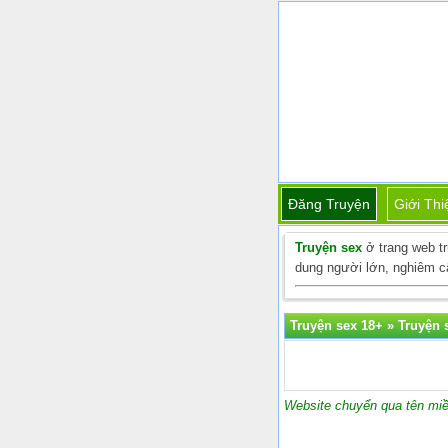
Đăng Truyện
Giới Thi
Truyện sex
ở trang web t
dung người lớn, nghiêm cấ
Truyện sex 18+
»
Truyện s
Website chuyển qua tên miề