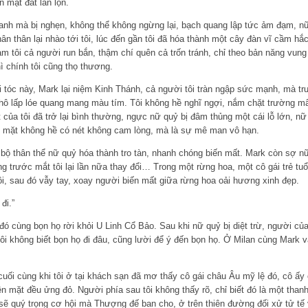
 mặt đất lăn lộn.
anh mà bị nghẹn, không thể không ngừng lại, bạch quang lập tức ảm đạm, nữ
ân thân lại nhào tới tôi, lúc đến gần tôi đã hóa thành một cây đàn vĩ cầm hắ
àm tôi cả người run bắn, thậm chí quên cả trốn tránh, chỉ theo bản năng vung 
 chính tôi cũng thọ thương.
i tóc này, Mark lại niệm Kinh Thánh, cả người tôi tràn ngập sức mạnh, mà 
hô lấp lóe quang mang màu tím. Tôi không hề nghĩ ngợi, nắm chặt trường mâ
 của tôi đã trở lại bình thường, ngực nữ quỷ bị đâm thủng một cái lỗ lớn, nữ
 mặt không hề có nét không cam lòng, mà là sự mê man vô hạn.
 bộ thân thể nữ quỷ hóa thành tro tàn, nhanh chóng biến mất. Mark còn sợ nữ
 trước mắt tôi lại lần nữa thay đổi… Trong một rừng hoa, một cô gái trẻ tu
i, sau đó vẫy tay, xoay người biến mất giữa rừng hoa oải hương xinh đẹp.
đi.”
 đó cùng bọn họ rời khỏi U Linh Cổ Bảo. Sau khi nữ quỷ bị diệt trừ, người c
ôi không biết bọn họ đi đâu, cũng lười để ý đến bọn họ. Ở Milan cùng Mark và
cuối cùng khi tôi ở tại khách sạn đã mơ thấy cô gái châu Âu mỹ lệ đó, cô 
rên mặt đều ửng đỏ. Người phía sau tôi không thấy rõ, chỉ biết đó là một than
sẽ quý trọng cơ hội mà Thượng đế ban cho, ở trên thiên đường đối xử tử tế