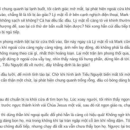
 chung quanh lại lạnh buốt, tôi cảnh giác mở mắt, lại phát hiện ngoài cửa k
 vào, chẳng lẽ là tôi bị ảo giác? Lý mặt rỗ ở bên cạnh nghịch điện thoại, Mark 
gì không sạch sẽ không? Cả hai đều lắc đầu. Lý mặt rỗ càng tỏ vẻ khinh thườn
hượng đế, sao lại có thứ dơ bẩn xuất hiện được? Nói xong hắn cúi đầu tiếp tụ
 bị ngủ tiếp.
 phong mãnh liệt lại từ cửa thổi vào, lần này ngay cả Lý mặt rỗ và Mark cũ
m khí ngoài cửa càng ngày càng nặng, ánh nến lay động, đó không phải là dấ
không mang theo cái gì, nhất thời hoảng loạn. Lại một trận âm phong thổi qua,
guyệt đứng ở ngoài cửa vẫy tay, nhìn thấy nàng tôi hưng phấn, đứng lên đi t
, Tiểu Nguyệt đã về nước, đây khẳng định là ảo giác!
đầu lưỡi, để mình tỉnh táo lại. Chờ khi hình ảnh Tiểu Nguyệt biến mất tôi m
 cẩn thận một chút, lại phát hiện chung quanh trống rỗng, đâu có bóng dáng 
u đó chuẩn bị ra khỏi cửa đi tìm bọn họ. Lúc xoay người, tôi nhìn thấy ngọ
y trước ngực thành kính vái Chúa Jesus một vái, sau đó rút ngọn giáo ra, ch
 thì dùng thần khí ngoại quốc đối phó hẳn là càng có hiệu quả! Không ngờ khi 
 dáng bọn họ, mà trong không khí lại tràn ngập một cỗ âm khí nồng đậm. Tôi
au chóng đuổi tiếp, nhưng chạy đã rất xa vẫn chưa thấy bọn họ. Ngược lại t