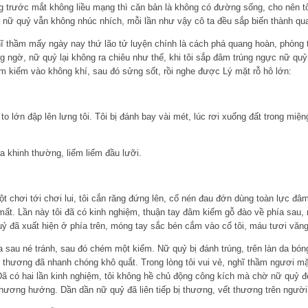
ng trước mắt không liều mạng thì căn bản là không có đường sống, cho nên t
i, nữ quỷ vẫn không nhúc nhích, mỗi lần như vậy cô ta đều sắp biến thành qu
hĩ thầm mấy ngày nay thứ lão tử luyện chính là cách phá quang hoàn, phòng 
 ngờ, nữ quỷ lại không ra chiêu như thế, khi tôi sắp đâm trúng ngực nữ quỷ
âm kiếm vào không khí, sau đó sửng sốt, rồi nghe được Lý mặt rỗ hô lớn:
o lớn đập lên lưng tôi. Tôi bị đánh bay vài mét, lúc rơi xuống đất trong mi
a khinh thường, liếm liếm đầu lưỡi.
t chơi tới chơi lui, tôi cắn răng đứng lên, cố nén đau đớn dùng toàn lực đâ
mất. Lần này tôi đã có kinh nghiệm, thuận tay đâm kiếm gỗ đào về phía sau, 
ỷ đã xuất hiện ở phía trên, móng tay sắc bén cắm vào cổ tôi, máu tươi văng
ía sau né tránh, sau đó chém một kiếm. Nữ quỷ bị đánh trúng, trên làn da bó
 thương đã nhanh chóng khô quắt. Trong lòng tôi vui vẻ, nghĩ thầm ngươi m
 Đã có hai lần kinh nghiệm, tôi không hề chủ động công kích mà chờ nữ quỷ 
ương hướng. Dần dần nữ quỷ đã liên tiếp bị thương, vết thương trên người