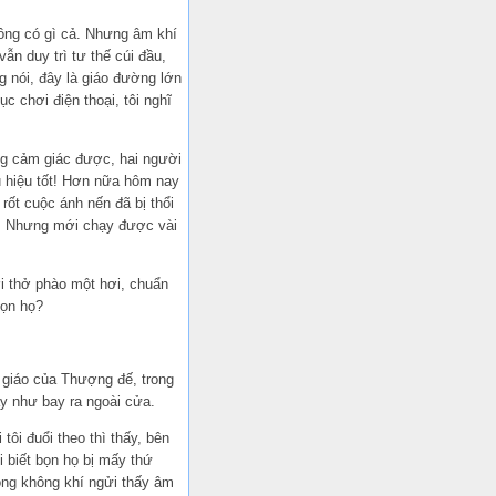
hông có gì cả. Nhưng âm khí
vẫn duy trì tư thế cúi đầu,
g nói, đây là giáo đường lớn
c chơi điện thoại, tôi nghĩ
ng cảm giác được, hai người
u hiệu tốt! Hơn nữa hôm nay
 rốt cuộc ánh nến đã bị thổi
ới. Nhưng mới chạy được vài
ới thở phào một hơi, chuẩn
bọn họ?
n giáo của Thượng đế, trong
ạy như bay ra ngoài cửa.
tôi đuổi theo thì thấy, bên
 biết bọn họ bị mấy thứ
rong không khí ngửi thấy âm