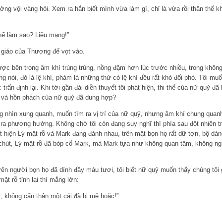
hường vội vàng hỏi. Xem ra hắn biết mình vừa làm gì, chỉ là vừa rồi thân thể
hể làm sao? Liều mạng!”
 giáo của Thượng đế vọt vào.
ược bên trong âm khí trùng trùng, nồng đậm hơn lúc trước nhiều, trong khô
ng nói, đó là lệ khí, phàm là những thứ có lệ khí đều rất khó đối phó. Tôi mu
rấn định lại. Khi tới gần đài diễn thuyết tôi phát hiện, thi thể của nữ quỷ đã 
hể và hồn phách của nữ quỷ đã dung hợp?
ơng nhìn xung quanh, muốn tìm ra vị trí của nữ quỷ, nhưng âm khí chung qua
ra phương hướng. Không chờ tôi còn đang suy nghĩ thì phía sau đột nhiên truy
 hiện Lý mặt rỗ và Mark đang đánh nhau, trên mặt bọn họ rất dữ tợn, bộ dán
chút, Lý mặt rỗ đã bóp cổ Mark, mà Mark tựa như không quan tâm, không n
ên người bọn họ đã dính đầy máu tươi, tôi biết nữ quỷ muốn thấy chúng tôi 
ặt rỗ tỉnh lại thì mắng lớn:
, không cẩn thận một cái đã bị mê hoặc!”