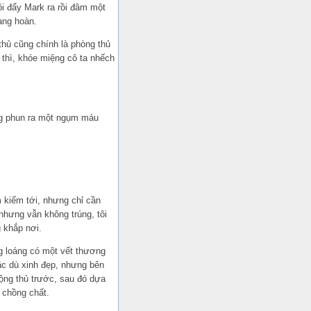
ôi đẩy Mark ra rồi đâm một
ang hoàn.
thủ cũng chính là phòng thủ
 thì, khóe miệng cô ta nhếch
ệng phun ra một ngụm máu
m kiếm tới, nhưng chỉ cần
nhưng vẫn không trúng, tôi
 khắp nơi.
ng loáng có một vết thương
ặc dù xinh đẹp, nhưng bên
động thủ trước, sau đó dựa
 chồng chất.