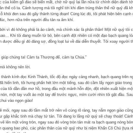
lực của kiếm gỗ đào sẽ biến mất, chờ nữ quỷ lại lần nữa từ chính diện đánh tớ
hân thể cô ta. Cảnh tượng mà tôi nghĩ tới khi đâm trúng thân thể nữ quỷ đã k
 cỗ khói đen sau đó gãy thành từng đoạn! Cùng lúc đó, tôi phát hiện bên cạnh
đúc, hơn nữa trên người đều tản ra âm khí.
bởi vì đó không phải là ảo cảnh, mà chính xác là phân thân! Một nữ quỷ tôi 
 sao… Khi tôi đang muốn từ bỏ, bên cạnh đột nhiên có một đạo bạch quang lóa
được điều gì đó đáng sợ, đồng loạt lui về đài diễn thuyết. Tôi xoay người t
 giúp chúng ta! Cảm tạ Thượng đế, cảm tạ Chúa.”
ói không nên lời.
 thành kính đọc Kinh Thánh, tốc độ đọc ngày càng nhanh, bạch quang trên n
 hiển linh, tôi hưng phấn hét lớn một tiếng, sau đó cầm lấy ngọn giáo trong 
ủa tôi dần dần mơ hồ, trong đầu một mảnh hỗn độn, đột nhiên xuất hiện m
i nón, một tay vuốt áo một tay để trước ngực, mỉm cười nhìn tôi gật đầu. Sa
chui vào ngọn giáo!
tê mỏi, ngay sau đó tầm mắt trở nên vô cùng rõ ràng, tay nắm ngọn giáo cũng 
 gặp khắc tinh mà chạy tứ tán. Tôi đang lo lắng nữ quỷ sẽ chạy thoát! Cánh
 vẽ lên một vòng tròn, ngay sau đó vòng tròn tản mát ra bạch quang nóng b
ạch quang bao phủ, các phân thân của nữ quỷ như bị niệm Khẩn Cô Chú (tựa