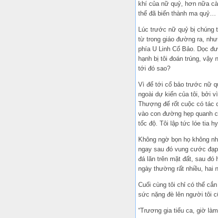
khí của nữ quỷ, hơn nữa càn
thể đã biến thành ma quỷ…
Lúc trước nữ quỷ bị chúng t
từ trong giáo đường ra, như
phía U Linh Cổ Bảo. Dọc đườ
hạnh bị tôi đoán trúng, vậy
tới đó sao?
Vì để tới cổ bảo trước nữ q
ngoài dự kiến của tôi, bởi v
Thượng đế rốt cuộc có tác d
vào con đường hẹp quanh co
tốc độ. Tôi lập tức lóe tia 
Không ngờ bọn họ không nhữn
ngay sau đó vung cước đạp v
đá lăn trên mặt đất, sau đó
ngày thường rất nhiều, hai 
Cuối cùng tôi chỉ có thể cắ
sức nặng đè lên người tôi cũ
“Trương gia tiểu ca, giờ là