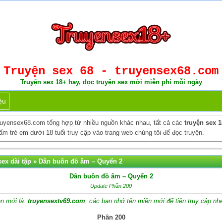
Truyện sex 68 - truyensex68.com
Truyện sex 18+ hay, đọc truyện sex mới miễn phí mỗi ngày
ệu
ruyensex68.com tổng hợp từ nhiều nguồn khác nhau, tất cả các
truyện sex 
m trẻ em dưới 18 tuổi truy cập vào trang web chúng tôi để đọc truyện.
ex dài tập
»
Dân buôn đồ âm – Quyển 2
Dân buôn đồ âm – Quyển 2
Update Phần 200
n mới là:
truyensextv69.com
, các bạn nhớ tên miền mới để tiện truy cập nh
Phần 200