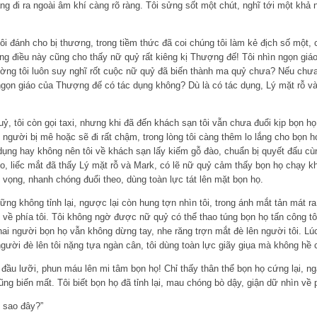
g đi ra ngoài âm khí càng rõ ràng. Tôi sửng sốt một chút, nghĩ tới một khả
ôi đánh cho bị thương, trong tiềm thức đã coi chúng tôi làm kẻ địch số một, 
ng điều này cũng cho thấy nữ quỷ rất kiêng kị Thượng đế! Tôi nhìn ngọn giáo
ng tôi luôn suy nghĩ rốt cuộc nữ quỷ đã biến thành ma quỷ chưa? Nếu chưa t
 ngọn giáo của Thượng đế có tác dụng không? Dù là có tác dụng, Lý mặt rỗ và
uỷ, tôi còn gọi taxi, nhưng khi đã đến khách sạn tôi vẫn chưa đuổi kịp bọn h
ì người bị mê hoặc sẽ đi rất chậm, trong lòng tôi càng thêm lo lắng cho bọn 
ụng hay không nên tôi về khách sạn lấy kiếm gỗ đào, chuẩn bị quyết đấu cùn
, liếc mắt đã thấy Lý mặt rỗ và Mark, có lẽ nữ quỷ cảm thấy bọn họ chạy k
hy vọng, nhanh chóng đuổi theo, dùng toàn lực tát lên mặt bọn họ.
g không tỉnh lại, ngược lại còn hung tợn nhìn tôi, trong ánh mắt tản mát ra
ề phía tôi. Tôi không ngờ được nữ quỷ có thể thao túng bọn họ tấn công tôi
 hai người bọn họ vẫn không dừng tay, nhe răng trợn mắt đè lên người tôi. 
người đè lên tôi nặng tựa ngàn cân, tôi dùng toàn lực giãy giụa mà không hề 
n đầu lưỡi, phun máu lên mi tâm bọn họ! Chỉ thấy thân thể bọn họ cứng lại, n
ng biến mất. Tôi biết bọn họ đã tỉnh lại, mau chóng bò dậy, giận dữ nhìn về 
m sao đây?”