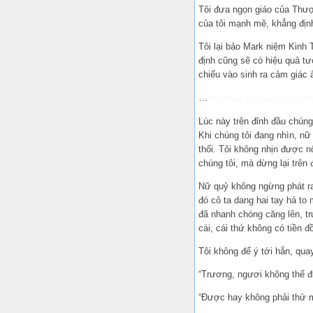
Tôi đưa ngọn giáo của Thượn
của tôi mạnh mẽ, khẳng định
Tôi lại bảo Mark niệm Kinh
định cũng sẽ có hiệu quả tư
chiếu vào sinh ra cảm giác 
…
Bạn đang đọc truyện
Dân buôn
Lúc này trên đỉnh đầu chúng 
Khi chúng tôi đang nhìn, nữ
thối. Tôi không nhịn được 
chúng tôi, mà dừng lại trên 
Nữ quỷ không ngừng phát ra 
đó cô ta dang hai tay há to
đã nhanh chóng căng lên, t
cái, cái thứ không có tiền 
Tôi không để ý tới hắn, qua
“Trương, ngươi không thể đi
“Được hay không phải thử mới