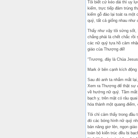
Tôi biết cứ kéo dài thì uy 
kiếm, trực tiếp đâm trúng t
kiếm gỗ đào lại toát ra một
quỷ, tất cả giống nhau như 
Thấy như vậy tôi sửng sốt, 
chẳng phải là chết chắc rồi
các nữ quỷ tựa hồ cảm nhận 
giáo của Thượng đế!
“Trương, đây là Chúa Jesus
Mark ở bên cạnh kích động n
Sau đó anh ta nhắm mắt lại,
Xem ra Thượng đế thật sự đã
về hướng nữ quỷ. Tầm mắt c
bạch y, trên mặt có râu qua
hóa thành một quang điểm, 
Tôi chỉ cảm thấy trong đầu 
đó các bóng hình nữ quỷ như
bản năng giơ lên, ngọn giáo
toàn bộ kiến trúc đều bị b