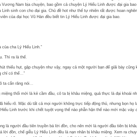
của Vương Nam bịa chuyện, bao gồm cả chuyện Lý Hiểu Linh được đại gia bao 
u Linh sinh con cho đại gia. Chủ đề hot như thế tự nhiên rất được hoan ngh
viên của đại học Vũ Hán đều biết tin Lý Hiểu Linh được đại gia bao.
 của cha Lý Hiểu Linh.”
. Thì ra là thế.
chút thiếu hụt, gặp chuyện như vậy, ngay cả một người bạn để giãi bày cũng 
g chỉ có thể…”
cô ta cắn răng nói…
iệng thối mới là kẻ cầm đầu, cô ta bị khâu miệng, quả thực là đại khoái nh
 đã hiểu rõ. Mặc dù tất cả mọi người không trực tiếp động thủ, nhưng bọn họ
 Hiểu Linh trước khi chết tuyệt vọng thế nào phẫn hận thế nào mới mặc váy đỏ
 là người đầu tiên truyền bá lời đồn, cho nên mới là người đầu tiên bị khâ
á lời đồn, chế giễu Lý Hiểu Linh đều là nạn nhân bị khâu miệng. Xem ra chu