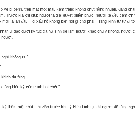
có vẻ bị bệnh, trên mặt một màu xám trắng không chút hồng nhuận, đang cha
ảm. Trước kia khi giúp người ta giải quyết phiền phức, người ta đều cảm ơn tô
y mới là lần đầu. Tôi xấu hổ không biết nói gì cho phải. Trang Ninh từ từ đi t
 nhân đi dạo dưới ký túc xá nữ sinh sẽ làm người khác chú ý không, ngươi 
 ngươi.”
 nghĩ không ra.”
”
t khinh thường…
 lòng hiếu kỳ của mình hại chết.”
iếu kỳ thêm một chút. Lời đồn trước khi Lý Hiểu Linh tự sát ngươi đã từng ng