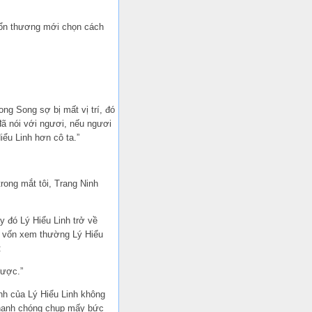
 tổn thương mới chọn cách
ng Song sợ bị mất vị trí, đó
đã nói với ngươi, nếu ngươi
iểu Linh hơn cô ta.”
rong mắt tôi, Trang Ninh
 đó Lý Hiểu Linh trở về
 vốn xem thường Lý Hiểu
:
được.”
nh của Lý Hiểu Linh không
 nhanh chóng chụp mấy bức