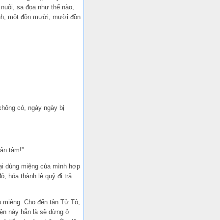
nuôi, sa đọa như thế nào,
ênh, một đồn mười, mười đồn
không có, ngày ngày bị
ân tâm!”
 lại dùng miệng của mình hợp
, hóa thành lệ quỷ đi trả
u miệng. Cho đến tận Tử Tô,
yện này hẳn là sẽ dừng ở