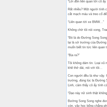
“Lời đồn liên quan tới cô ấy 
Rất nhiều? Một người tính c
cắt mạch máu và treo cổ để
“Liên quan tới xe BMW…”
Không chờ tôi nói xong, Tr
“Đó là do Đường Song Song c
lại là sở trường của Đường 
muốn biết tin tức liên quan 
“Bịa ra?”
Tôi không dám tin. Loại vũ 
khẽ thở dài, nói với tôi…
Con người đều là như vậy. 
trường, đúng lúc bị Đường
Linh, cảm thấy cô ấy tính c
“Dạo này nữ sinh thật không
Đường Song Song nghe được,
còn, vậy học bổng chẳng ph