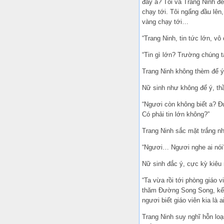
đây a? Tôi và Trang Ninh đề
chạy tới. Tôi ngẩng đầu lên,
vàng chạy tới…
“Trang Ninh, tin tức lớn, vô 
“Tin gì lớn? Trường chúng t
Trang Ninh không thèm để ý 
Nữ sinh như không để ý, thầ
“Ngươi còn không biết a? Đư
Có phải tin lớn không?”
Trang Ninh sắc mặt trắng n
“Ngươi… Ngươi nghe ai nói
Nữ sinh đắc ý, cực kỳ kiêu
“Ta vừa rồi tới phòng giáo 
thăm Đường Song Song, kết 
ngươi biết giáo viên kia là a
Trang Ninh suy nghĩ hỗn loạ