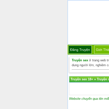
Đăng Truyện
Giới Thi
Truyện sex
ở trang web t
dung người lớn, nghiêm cấ
Truyện sex 18+
»
Truyện s
Website chuyển qua tên miề