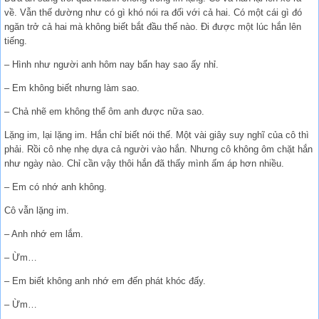
về. Vẫn thế dường như có gì khó nói ra đối với cả hai. Có một cái gì đó
ngăn trở cả hai mà không biết bắt đầu thế nào. Đi được một lúc hắn lên
tiếng.
– Hình như người anh hôm nay bẩn hay sao ấy nhỉ.
– Em không biết nhưng làm sao.
– Chả nhẽ em không thể ôm anh được nữa sao.
Lặng im, lại lặng im. Hắn chỉ biết nói thế. Một vài giây suy nghĩ của cô thì
phải. Rồi cô nhẹ nhẹ dựa cả người vào hắn. Nhưng cô không ôm chặt hắn
như ngày nào. Chỉ cần vậy thôi hắn đã thấy mình ấm áp hơn nhiều.
– Em có nhớ anh không.
Cô vẫn lặng im.
– Anh nhớ em lắm.
– Ừm…
– Em biết không anh nhớ em đến phát khóc đấy.
– Ừm…