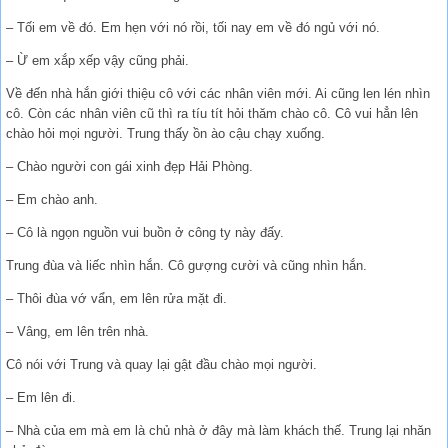
– Tối em về đó. Em hẹn với nó rồi, tối nay em về đó ngủ với nó.
– Ừ em xắp xếp vậy cũng phải.
Về đến nhà hắn giới thiệu cô với các nhân viên mới. Ai cũng len lén nhìn
cô. Còn các nhân viên cũ thì ra tíu tít hỏi thăm chào cô. Cô vui hẳn lên
chào hỏi mọi người. Trung thấy ồn ào cậu chạy xuống.
– Chào người con gái xinh đẹp Hải Phòng.
– Em chào anh.
– Cô là ngọn nguồn vui buồn ở công ty này đấy.
Trung đùa và liếc nhìn hắn. Cô gượng cười và cũng nhìn hắn.
– Thôi đùa vớ vẩn, em lên rửa mặt đi.
– Vâng, em lên trên nhà.
Cô nói với Trung và quay lại gật đầu chào mọi người.
– Em lên đi.
– Nhà của em mà em là chủ nhà ở đây mà làm khách thế. Trung lại nhăn