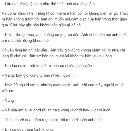
– Lần sau đừng lặng im như thế nhé, anh đau lòng lắm.
Và cô lại khóc nhẹ. Tiếng khóc nhẹ làm hắn bối rồi không biết nói gì. Thực
ra hắn không trách cô, hắn chỉ muốn nói cảm giác của hắn trong thời gian
qua. Chứ bây giờ hắn không còn giận gì cô cả.
– Em… đừng khóc, anh không có ý gì cả đâu. Anh chỉ muốn nói anh nhớ
em mà thôi, đừng khóc nhé.
Cô vẫn lặng im chỉ gật đầu. Hắn bây giờ cũng không giám nói gì nữa chỉ
lặng lẽ chở cô. Hắn sợ hắn nói gì cô lại khóc thì hắn lại đau lòng.
– Em lau nước mắt đi nhé, ở nhà có nhiều nhân viên.
– Vâng, bây giờ công ty bao nhiêu người.
– Hơn 20 người em ạ, nhưng toàn người mới, chỉ còn mấy người cũ là
biết em.
– Vâng.
– Về nhà em ở lại chơi rồi ăn trưa xong đi chơi hay đi chơi luôn.
– Thôi em về qua thăm mọi người rồi mình đi luôn anh nhé.
– Em có qua thăm Linh không.