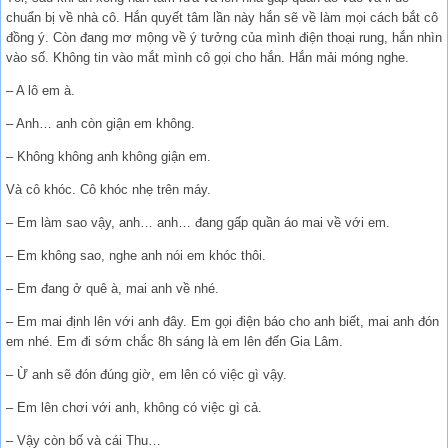
chuẩn bị về nhà cô. Hắn quyết tâm lần này hắn sẽ về làm mọi cách bắt cô
đồng ý. Còn đang mơ mộng về ý tưởng của mình điện thoại rung, hắn nhìn
vào số. Không tin vào mắt mình cô gọi cho hắn. Hắn mải móng nghe.
– A lô em à.
– Anh… anh còn giận em không.
– Không không anh không giận em.
Và cô khóc. Cô khóc nhẹ trên máy.
– Em làm sao vậy, anh… anh… đang gấp quần áo mai về với em.
– Em không sao, nghe anh nói em khóc thôi.
– Em đang ở quê à, mai anh về nhé.
– Em mai định lên với anh đây. Em gọi điện báo cho anh biết, mai anh đón
em nhé. Em đi sớm chắc 8h sáng là em lên đến Gia Lâm.
– Ừ anh sẽ đón đúng giờ, em lên có việc gì vậy.
– Em lên chơi với anh, không có việc gì cả.
– Vậy còn bố và cái Thu…