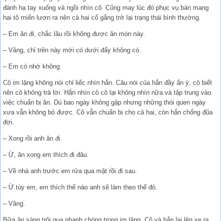
đành hạ tay xuống và ngồi nhìn cô. Cũng may lúc đó phục vụ bàn mang
hai tô miến lươn ra nên cả hai cố gắng trở lại trạng thái bình thường.
– Em ăn đi, chắc lâu rồi không được ăn món này.
– Vâng, chỉ trên này mới có dưới đấy không có.
– Em có nhớ không.
Cô im lặng không nói chỉ liếc nhìn hắn. Câu nói của hắn đầy ẩn ý, cô biết
nên cô không trả lời. Hắn nhìn cô cô lại không nhìn nữa và tập trung vào
việc chuẩn bị ăn. Dù bao ngày không gặp nhưng những thói quen ngày
xưa vẫn không bỏ được. Cô vẫn chuẩn bị cho cả hai, còn hắn chống đũa
đợi.
– Xong rồi anh ăn đi.
– Ừ, ăn xong em thích đi đâu.
– Về nhà anh trước em rửa qua mặt rồi đi sau.
– Ừ tùy em, em thích thế nào anh sẽ làm theo thế đó.
– Vâng.
Bữa ăn sáng trôi qua nhanh chóng trong im lặng. Cô và hắn lại lên xe ra