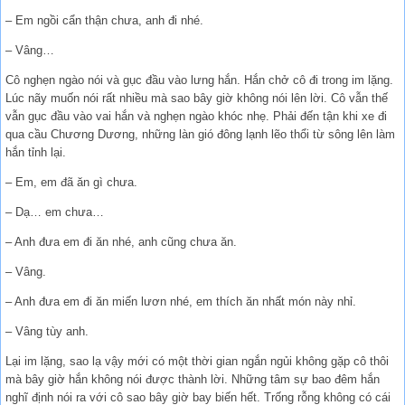
– Em ngồi cẩn thận chưa, anh đi nhé.
– Vâng…
Cô nghẹn ngào nói và gục đầu vào lưng hắn. Hắn chở cô đi trong im lặng.
Lúc nãy muốn nói rất nhiều mà sao bây giờ không nói lên lời. Cô vẫn thế
vẫn gục đầu vào vai hắn và nghẹn ngào khóc nhẹ. Phải đến tận khi xe đi
qua cầu Chương Dương, những làn gió đông lạnh lẽo thổi từ sông lên làm
hắn tỉnh lại.
– Em, em đã ăn gì chưa.
– Dạ… em chưa…
– Anh đưa em đi ăn nhé, anh cũng chưa ăn.
– Vâng.
– Anh đưa em đi ăn miến lươn nhé, em thích ăn nhất món này nhỉ.
– Vâng tùy anh.
Lại im lặng, sao lạ vậy mới có một thời gian ngắn ngủi không gặp cô thôi
mà bây giờ hắn không nói được thành lời. Những tâm sự bao đêm hắn
nghĩ định nói ra với cô sao bây giờ bay biến hết. Trống rỗng không có cái