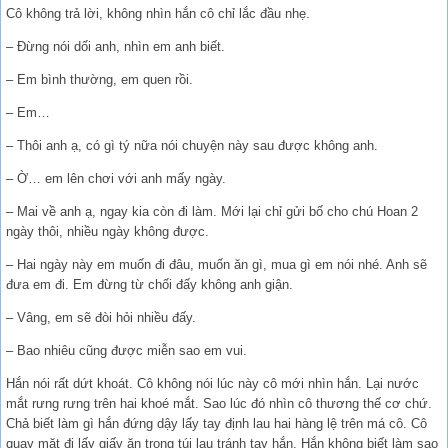
Cô không trả lời, không nhìn hắn cô chỉ lắc đầu nhẹ.
– Đừng nói dối anh, nhìn em anh biết.
– Em bình thường, em quen rồi.
– Em…
– Thôi anh ạ, có gì tý nữa nói chuyện này sau được không anh.
– Ờ… em lên chơi với anh mấy ngày.
– Mai về anh ạ, ngay kia còn đi làm. Mới lại chỉ gửi bố cho chú Hoan 2
ngày thôi, nhiều ngày không được.
– Hai ngày này em muốn đi đâu, muốn ăn gì, mua gì em nói nhé. Anh sẽ
đưa em đi. Em đừng từ chối đấy không anh giận.
– Vâng, em sẽ đòi hỏi nhiều đấy.
– Bao nhiêu cũng được miễn sao em vui.
Hắn nói rất dứt khoát. Cô không nói lúc này cô mới nhìn hắn. Lại nước
mắt rưng rưng trên hai khoé mắt. Sao lúc đó nhìn cô thương thế cơ chứ.
Chả biết làm gì hắn đứng dậy lấy tay định lau hai hàng lệ trên má cô. Cô
quay mặt đi lấy giấy ăn trong túi lau tránh tay hắn. Hắn không biết làm sao