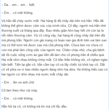
– Dạ… em… em… biết.
– Em… có mệt không.
Và hắn đã chảy nước mắt. Hai hàng lệ đã chảy dài trên má hắn. Hắn đã
không thể ghìm được cảm xúc của mình nữa. Cô đây, người mà hắn nhớ
thương suốt cả tháng qua đây. Bao nhiêu giận hờn bay hết chỉ còn lại là
nỗi niềm thương cảm. Và cô cũng vậy, hai hàng lệ cũng chảy dài trên đôi
mà phong trần. Người con gái mang cả hoạn nạn gia đình trên vai làm sao
mà có thể tươi trẻ được sao mà chả phong trần. Chưa làm vợ chưa có
con mà phải làm công việc của người mẹ. Chăm cháu nhỏ, cha già bệnh
tật rồi cuộc sống cơm áo gạo tiền đã làm cho cô phong trần đi nhiều quá.
Hai mắt nhìn nhau không chớp mắt. Cô bần thần không nói, cô nghẹn ngào
hắn biết. Tiến lại gần cô, hắn cầm tay cô và lấy chiếc túi khỏi tay cô. Dắt
cô về phía xe vì bao nhiêu người đang nhìn hai đứa. Họ không hiểu sao có
hai người cứ nhìn nhau mà nước mắt chảy dài.
– Em… lên xe anh chở.
Cô làm theo như cái máy.
– Em… có mệt không.
Hắn hỏi lại cô, cô không trả lời mà chỉ lắc đầu.