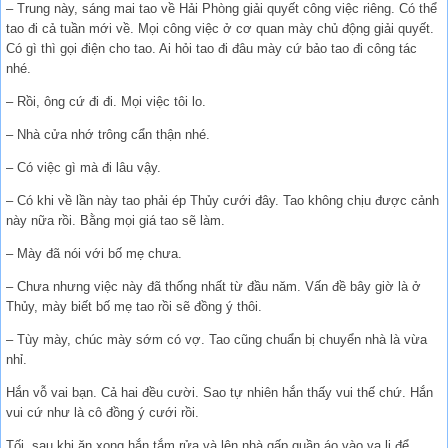
– Trung này, sáng mai tao về Hải Phòng giải quyết công việc riêng. Có thể
tao đi cả tuần mới về. Mọi công việc ở cơ quan mày chủ động giải quyết.
Có gì thì gọi điện cho tao. Ai hỏi tao đi đâu mày cứ bảo tao đi công tác
nhé.
– Rồi, ông cứ đi đi. Mọi việc tôi lo.
– Nhà cửa nhớ trông cẩn thận nhé.
– Có việc gì mà đi lâu vậy.
– Có khi về lần này tao phải ép Thủy cưới đây. Tao không chịu được cảnh
này nữa rồi. Bằng mọi giá tao sẽ làm.
– Mày đã nói với bố mẹ chưa.
– Chưa nhưng việc này đã thống nhất từ đầu năm. Vấn đề bây giờ là ở
Thủy, mày biết bố mẹ tao rồi sẽ đồng ý thôi.
– Tùy mày, chúc mày sớm có vợ. Tao cũng chuẩn bị chuyển nhà là vừa
nhỉ.
Hắn vỗ vai bạn. Cả hai đều cười. Sao tự nhiên hắn thấy vui thế chứ. Hắn
vui cứ như là cô đồng ý cưới rồi.
Tối, sau khi ăn xong hắn tắm rửa và lên nhà gấp quần áo vào va li để