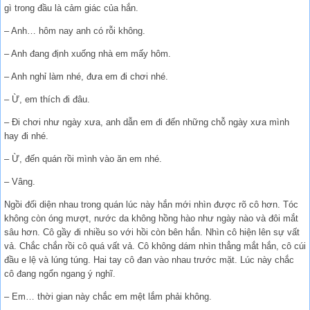
gì trong đầu là cảm giác của hắn.
– Anh… hôm nay anh có rỗi không.
– Anh đang định xuống nhà em mấy hôm.
– Anh nghỉ làm nhé, đưa em đi chơi nhé.
– Ừ, em thích đi đâu.
– Đi chơi như ngày xưa, anh dẫn em đi đến những chỗ ngày xưa mình
hay đi nhé.
– Ừ, đến quán rồi mình vào ăn em nhé.
– Vâng.
Ngồi đối diện nhau trong quán lúc này hắn mới nhìn được rõ cô hơn. Tóc
không còn óng mượt, nước da không hồng hào như ngày nào và đôi mắt
sâu hơn. Cô gầy đi nhiều so với hồi còn bên hắn. Nhìn cô hiện lên sự vất
vả. Chắc chắn rồi cô quá vất vả. Cô không dám nhìn thẳng mắt hắn, cô cúi
đầu e lệ và lúng túng. Hai tay cô đan vào nhau trước mặt. Lúc này chắc
cô đang ngổn ngang ý nghĩ.
– Em… thời gian này chắc em mệt lắm phải không.