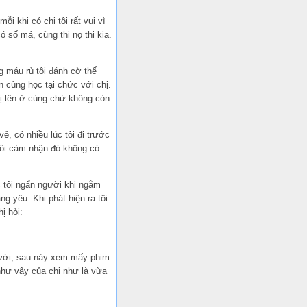
i khi có chị tôi rất vui vì
 số má, cũng thi nọ thi kia.
g máu rủ tôi đánh cờ thế
n cùng học tại chức với chị.
hị lên ở cùng chứ không còn
vẻ, có nhiều lúc tôi đi trước
tôi cảm nhận đó không có
úc tôi ngẩn người khi ngắm
ng yêu. Khi phát hiện ra tôi
ị hỏi:
 vời, sau này xem mấy phim
hư vậy của chị như là vừa