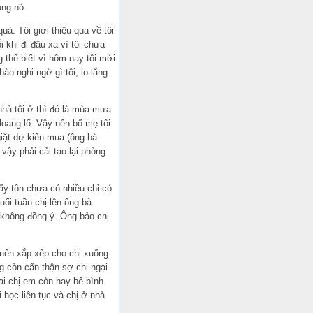
úng nó.
ả. Tôi giới thiệu qua về tôi
 khi đi đâu xa vì tôi chưa
 thể biết vì hôm nay tôi mới
o nghi ngờ gì tôi, lo lắng
nhà tôi ở thì đó là mùa mưa
oang lổ. Vậy nên bố mẹ tôi
iặt dự kiến mua (ông bà
vậy phải cải tạo lại phòng
y tôn chưa có nhiều chỉ có
ối tuần chị lên ông bà
 không đồng ý. Ông bảo chị
 nên xắp xếp cho chị xuống
g còn cẩn thận sợ chị ngại
ai chị em còn hay bê bình
học liên tục và chị ở nhà