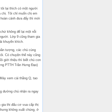
ôi lại thích có một người
 chị. Tôi chỉ muốn chị em
ó hoàn cảnh đưa đẩy thì mới
 chứ không để lại một nỗi
i người. Lớp 9 cũng tham gia
ải khuyến khích.
thần tượng, các chú cùng
tôi. Có chuyện thế này cũng
 giới thiệu thì biết chú con
ường PTTH Trần Hưng Đạo)
: Mày xem cái thằng Q, tao
ảng đường chú nhận ra ngay
gia thi đấu cơ vua cấp thị
 nhưng không xuất chúng, ở