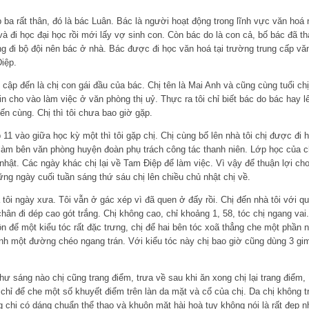
ba rất thân, đó là bác Luân. Bác là người hoạt động trong lĩnh vực văn hoá n
à đi học đại học rồi mới lấy vợ sinh con. Còn bác do là con cả, bố bác đã t
 đi bộ đội nên bác ở nhà. Bác được đi học văn hoá tại trường trung cấp văn
iệp.
 cập đến là chị con gái đầu của bác. Chị tên là Mai Anh và cũng cùng tuổi ch
xin cho vào làm việc ở văn phòng thị uỷ. Thực ra tôi chỉ biết bác do bác hay l
ến cùng. Chị thì tôi chưa bao giờ gặp.
 11 vào giữa học kỳ một thì tôi gặp chị. Chị cùng bố lên nhà tôi chị được đi
àm bên văn phòng huyện đoàn phụ trách công tác thanh niên. Lớp học của chị
nhật. Các ngày khác chị lại về Tam Điệp để làm việc. Vì vậy để thuận lợi ch
ững ngày cuối tuần sáng thứ sáu chị lên chiều chủ nhật chị về.
 tôi ngày xưa. Tôi vẫn ở gác xép vì đã quen ở đấy rồi. Chị đến nhà tôi với q
ân đi dép cao gót trắng. Chị không cao, chỉ khoảng 1, 58, tóc chị ngang vai. 
 để một kiểu tóc rất đặc trưng, chị để hai bên tóc xoã thẳng che một phần 
ành một đường chéo ngang trán. Với kiểu tóc này chị bao giờ cũng dùng 3 gi
hư sáng nào chị cũng trang điểm, trưa về sau khi ăn xong chị lại trang điểm, 
ẹ chỉ để che một số khuyết điểm trên làn da mặt và cổ của chị. Da chị không 
 chị có dáng chuẩn thể thao và khuôn mặt hài hoà tuy không nói là rất đẹp n