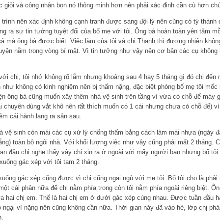
c giỏi và công nhận bọn nó thông minh hơn nên phải xác định cần cù hơn ch
trình nên xác định không cạnh tranh được sang đội lý nên cũng có tý thành qu
g ra sự tin tưởng tuyệt đối của bố mẹ với tôi. Ông bà hoàn toàn yên tâm mỗi
i cả mà ông bà được biết. Việc làm của tôi và chị Thanh thì đương nhiên không
yện nằm trong vòng bí mật. Vì tin tưởng như vậy nên cơ bản các cụ không bà
 với chị, tôi nhớ không rõ lắm nhưng khoảng sau 4 hay 5 tháng gì đó chị đến 
 như không có kinh nghiệm nên bị thấm nặng, đặc biệt phòng bố mẹ tôi mốc l
iện ông bà cũng muốn xây thêm nhà vệ sinh trên tầng vì vừa có chỗ để máy g
i chuyên dùng vắt khô nên rất thích muốn có 1 cái nhưng chưa có chỗ để) vì 
hêm cái hành lang ra sân sau.
à vệ sinh còn mái các cụ xử lý chống thấm bằng cách làm mái nhựa (ngày đấ
g) toàn bộ ngôi nhà. Với khối lượng việc như vậy cũng phải mất 2 tháng. Cu
Ban đầu chị nghe thấy vậy chị xin ra ở ngoài với mấy người bạn nhưng bố tôi
xuống gác xép với tôi tạm 2 tháng.
 xuống gác xép cũng được vì chị cũng ngại ngủ với mẹ tôi. Bố tôi cho là phải
một cái phản nữa để chị nằm phía trong còn tôi nằm phía ngoài riêng biệt. Ôn
a hai chị em. Thế là hai chị em ở dưới gác xép cùng nhau. Được tuần đầu h
ngại vì nặng nên cũng không cần nữa. Thời gian này đã vào hè, lớp chị phải 
n.