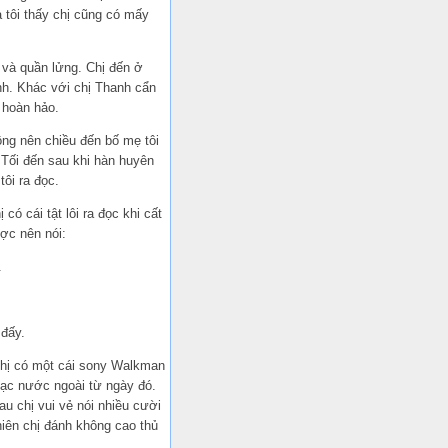
à tôi thấy chị cũng có mấy
 và quần lửng. Chị đến ở
anh. Khác với chị Thanh cẩn
 hoàn hảo.
ông nên chiều đến bố mẹ tôi
. Tối đến sau khi hàn huyên
tôi ra đọc.
có cái tật lôi ra đọc khi cất
ược nên nói:
.
 đấy.
 Chị có một cái sony Walkman
hạc nước ngoài từ ngày đó.
u chị vui vẻ nói nhiều cười
hiên chị đánh không cao thủ