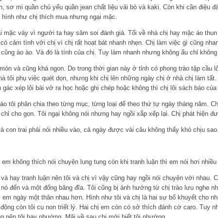
n, sơ mi quần chủ yếu quần jean chất liệu vải bò và kaki. Còn khi cần điệu đ
c hình như chị thích mua nhưng ngại mặc.
ại mặc váy vì người ta hay săm soi đánh giá. Tối về nhà chị hay mặc áo thun
 có cảm tình với chị vì chị rất hoạt bát nhanh nhẹn. Chị làm việc gì cũng nh
 gì cũng ào ào. Và đó là tính của chị. Tuy làm nhanh nhưng không ẩu chỉ không
 món và cũng khá ngon. Do trong thời gian này ở tỉnh có phong trào tập cầu l
hà tôi phụ việc quét dọn, nhưng khi chị lên những ngày chị ở nhà chị làm tất
 gác xép lôi bài vở ra học hoặc ghi chép hoặc không thì chị lôi sách báo của 
báo tôi phân chia theo từng mục, từng loại để theo thứ tự ngày tháng năm. Chị 
 chỉ cho gọn. Tôi ngại không nói nhưng hay ngồi xắp xếp lại. Chị phát hiện đ
con trai phải nói nhiều vào, cả ngày được vài câu không thấy khó chịu sao
em không thích nói chuyện lung tung còn khi tranh luận thì em nói hơi nhiều
 và hay tranh luận nên tôi và chị vì vậy cũng hay ngồi nói chuyện với nhau.
g nó đến và một đống băng đĩa. Tôi cũng bị ảnh hưởng từ chị trào lưu nghe n
ị em ngày một thân nhau hơn. Hình như tôi và chị là hai sự bổ khuyết cho nha
 động còn tôi cụ non triết lý. Hai chị em còn có sở thích đánh cờ caro. Tuy n
ng nên tôi hay nhường. Mãi về sau chị mới biết tôi nhường.