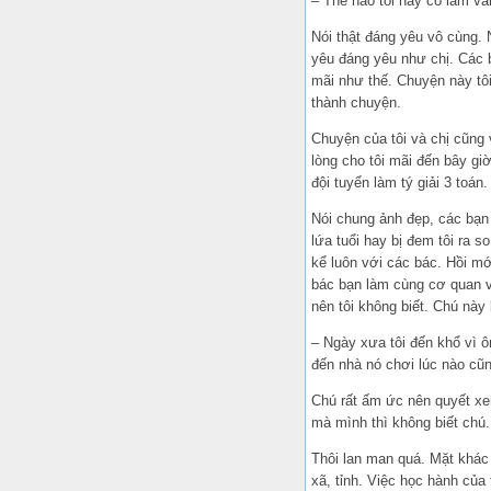
– Thế nào tối nay có làm vài
Nói thật đáng yêu vô cùng. 
yêu đáng yêu như chị. Các b
mãi như thế. Chuyện này tôi
thành chuyện.
Chuyện của tôi và chị cũng 
lòng cho tôi mãi đến bây giờ
đội tuyển làm tý giải 3 toá
Nói chung ảnh đẹp, các bạn
lứa tuổi hay bị đem tôi ra 
kể luôn với các bác. Hồi mới
bác bạn làm cùng cơ quan v
nên tôi không biết. Chú này 
– Ngày xưa tôi đến khổ vì ôn
đến nhà nó chơi lúc nào cũn
Chú rất ấm ức nên quyết xe
mà mình thì không biết chú
Thôi lan man quá. Mặt khác 
xã, tỉnh. Việc học hành của