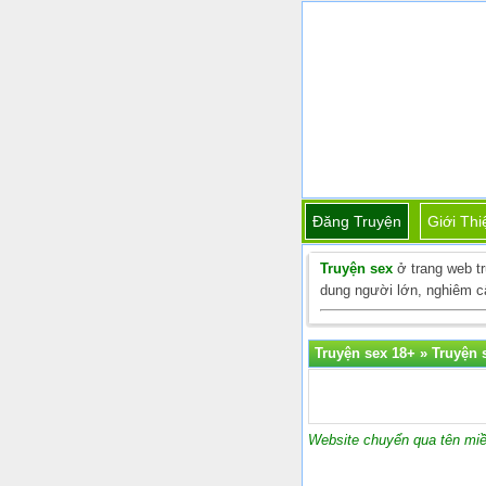
Đăng Truyện
Giới Thi
Truyện sex
ở trang web t
dung người lớn, nghiêm cấ
Truyện sex 18+
»
Truyện s
Website chuyển qua tên miề