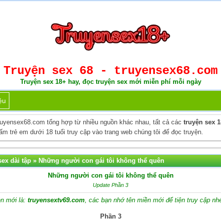
Truyện sex 68 - truyensex68.com
Truyện sex 18+ hay, đọc truyện sex mới miễn phí mỗi ngày
ệu
ruyensex68.com tổng hợp từ nhiều nguồn khác nhau, tất cả các
truyện sex 
m trẻ em dưới 18 tuổi truy cập vào trang web chúng tôi để đọc truyện.
ex dài tập
»
Những người con gái tôi không thể quên
Những người con gái tôi không thể quên
Update Phần 3
n mới là:
truyensextv69.com
, các bạn nhớ tên miền mới để tiện truy cập nh
Phần 3