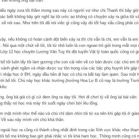
 ván không ông bại trận.
Nếu ngày xưa tôi thầm mong sau này có người vợ như chị Thanh thì bây giờ t
ác biết không bây giờ nghĩ lại tôi ước ao không có chuyện xảy ra giữa tôi và
 sẽ nói sau. Như trên tôi đã nói việc gì cũng vậy dù tốt hay xấu cũng phải c
vậy, nếu không có hoàn cảnh đột biến xảy ra thì chị vẫn là chị, em vẫn là em
. Nói qua một chút về tôi, tôi từ nhỏ luôn là con ngoan trò giỏi trong mắt mọ
n. Lớp 12 học chuyên Lương Văn Tuỵ thi đội tuyển Vật lý toàn quốc cũng có gi
 bố tôi luôn lấy tôi làm gương cho con cái nên về cơ bản được các chú em 
so sánh ghét ngầm và nhận được sự tôn trọng của các bậc phụ huynh khi gặp 
 nhập học ở ĐH, ngày đầu tiên đi học có chú ra bắt tay làm quen. Sau một hồi
ới bố tôi. Chú này học khác trường (trường Hoa Lư B cũ nay là trường Tr
kêu:
g, ông bà già có gì cứ đem ông ra dạy tôi. Hơi đi chơi tý về ông lại bài văn
g thấy nó học mà mày thì suốt ngày chơi bời lêu lổng.
m mặt mình như thế nào và chú chỉ dám nhìn tôi từ xa nên khi gặp tôi ở gi
. Về sau này mình với chú khá thân.
ngoài học ra cũng có thành công nhất định trong các lĩnh vực khác như tham 
 tôi bố mẹ không bao giờ phải nhắc vì tôi khá ham học. Thông minh cũng có