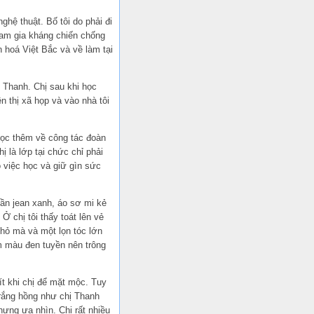
ghệ thuật. Bố tôi do phải đi
ham gia kháng chiến chống
 hoá Việt Bắc và về làm tại
ị Thanh. Chị sau khi học
ên thị xã họp và vào nhà tôi
 học thêm về công tác đoàn
 là lớp tại chức chỉ phải
o việc học và giữ gìn sức
uần jean xanh, áo sơ mi kẻ
Ở chị tôi thấy toát lên vẻ
nhỏ mà và một lọn tóc lớn
m màu đen tuyền nên trông
ít khi chị để mặt mộc. Tuy
trắng hồng như chị Thanh
hưng ưa nhìn. Chị rất nhiều