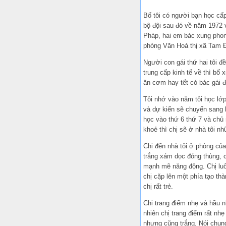
Bố tôi có người bạn học cấp 
bộ đội sau đó về năm 1972 v
Pháp, hai em bác xung phong
phòng Văn Hoá thị xã Tam Đ
Người con gái thứ hai tôi đề
trung cấp kinh tế về thì bố 
ăn cơm hay tết có bác gái đ
Tôi nhớ vào năm tôi học lớp
và dự kiến sẽ chuyển sang l
học vào thứ 6 thứ 7 và chủ 
khoẻ thì chị sẽ ở nhà tôi nh
Chị đến nhà tôi ở phòng của
trắng xám dọc đóng thùng, ch
mạnh mẽ năng động. Chị luôn
chị cặp lên một phía tạo th
chị rất trẻ.
Chị trang điểm nhẹ và hầu n
nhiên chị trang điểm rất nh
nhưng cũng trắng. Nói chung