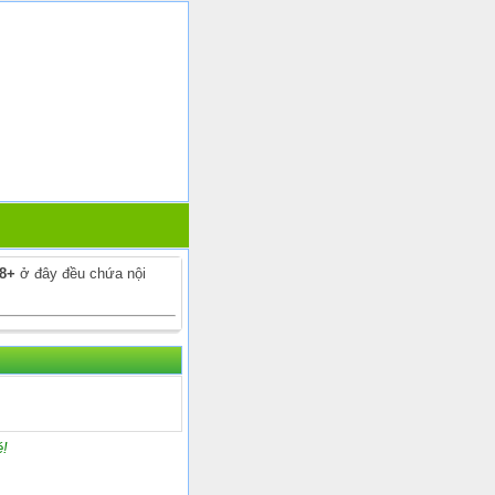
18+
ở đây đều chứa nội
é!