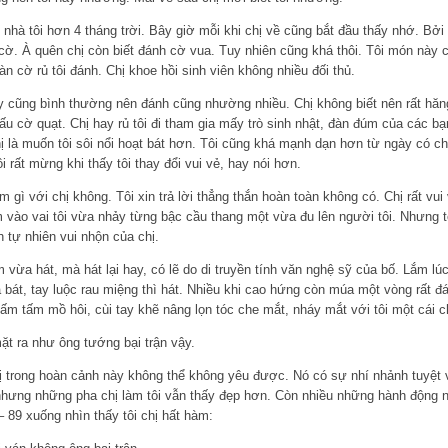
hà tôi hơn 4 tháng trời. Bây giờ mỗi khi chị về cũng bắt đầu thấy nhớ. Bởi mỗ
ờ. À quên chị còn biết đánh cờ vua. Tuy nhiên cũng khá thôi. Tôi món này có
bàn cờ rủ tôi đánh. Chị khoe hồi sinh viên không nhiều đối thủ.
hấy cũng bình thường nên đánh cũng nhường nhiều. Chị không biết nên rất hăn
 đấu cờ quạt. Chị hay rủ tôi đi tham gia mấy trò sinh nhật, đàn đúm của các bạ
 là muốn tôi sôi nổi hoạt bát hơn. Tôi cũng khá mạnh dạn hơn từ ngày có c
ôi rất mừng khi thấy tôi thay đổi vui vẻ, hay nói hơn.
m gì với chị không. Tôi xin trả lời thẳng thắn hoàn toàn không có. Chị rất vui 
m vào vai tôi vừa nhảy từng bậc cầu thang một vừa đu lên người tôi. Nhưng 
 tự nhiên vui nhộn của chị.
m vừa hát, mà hát lại hay, có lẽ do di truyền tính văn nghệ sỹ của bố. Lắm l
a bát, tay luộc rau miệng thì hát. Nhiều khi cao hứng còn múa một vòng rất đá
 lấm tấm mồ hôi, cùi tay khẽ nâng lọn tóc che mắt, nháy mắt với tôi một cái ch
t ra như ông tướng bại trận vậy.
 trong hoàn cảnh này không thể không yêu được. Nó có sự nhí nhảnh tuyệt
hưng những pha chị làm tôi vẫn thấy đẹp hơn. Còn nhiều những hành động n
– 89 xuống nhìn thấy tôi chị hất hàm: