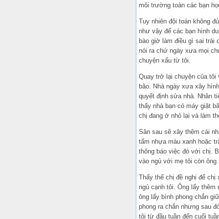
môi trường toàn các bạn họ
Tuy nhiên đội toán không đủ 
như vậy để các bạn hình dun
bào giờ làm điều gì sai trá
nói ra chứ ngày xưa mọi chu
chuyện xấu từ tôi.
Quay trở lại chuyện của tôi
bão. Nhà ngày xưa xây hình
quyết định sửa nhà. Nhân t
thấy nhà bạn có máy giặt bã
chị đang ở nhỏ lại và làm t
Sân sau sẽ xây thêm cái nh
tấm nhựa màu xanh hoặc trắn
thông báo việc đó với chị. 
vào ngủ với mẹ tôi còn ông 
Thấy thế chị đề nghị để chị
ngủ cạnh tôi. Ông lấy thêm 
ông lấy bình phong chắn giữ
phong ra chắn nhưng sau đó 
tôi từ đầu tuần đến cuối tuầ