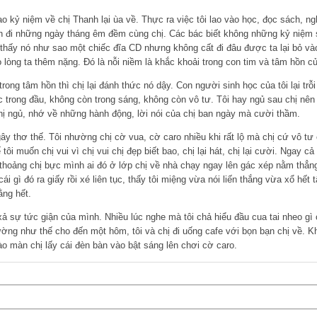
bao kỷ niệm về chị Thanh lại ùa về. Thực ra việc tôi lao vào học, đọc sách, 
ên đi những ngày tháng êm đềm cùng chị. Các bác biết không những kỷ niệm 
 thấy nó như sao một chiếc đĩa CD nhưng không cất đi đâu được ta lại bỏ và
 lòng ta thêm nặng. Đó là nỗi niềm là khắc khoải trong con tim và tâm hồn c
ong tâm hồn thì chị lại đánh thức nó dậy. Con người sinh học của tôi lại trỗi 
c trong đầu, không còn trong sáng, không còn vô tư. Tôi hay ngủ sau chị nên 
ị ngủ, nhớ về những hành động, lời nói của chị ban ngày mà cười thầm.
ngây thơ thế. Tôi nhường chị cờ vua, cờ caro nhiều khi rất lộ mà chị cứ vô t
 tôi muốn chị vui vì chị vui chị đẹp biết bao, chị lại hát, chị lại cười. Ngay c
h thoảng chị bực mình ai đó ở lớp chị về nhà chạy ngay lên gác xép nằm thẳng
cái gì đó ra giấy rồi xé liên tục, thấy tôi miệng vừa nói liến thắng vừa xổ hết 
ằng hết.
 xả sự tức giận của mình. Nhiều lúc nghe mà tôi chả hiểu đầu cua tai nheo gì
hường như thế cho đến một hôm, tôi và chị đi uống cafe với bọn bạn chị về. K
ào màn chị lấy cái đèn bàn vào bật sáng lên chơi cờ caro.