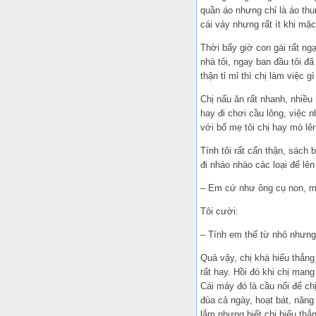
quần áo nhưng chỉ là áo thu
cái váy nhưng rất ít khi mặ
Thời bấy giờ con gái rất ng
nhà tôi, ngay ban đầu tôi đã
thận tỉ mỉ thì chị làm việc
Chị nấu ăn rất nhanh, nhiều
hay đi chơi cầu lông, việc n
với bố mẹ tôi chị hay mò lên
Tính tôi rất cẩn thận, sách 
đi nháo nhào các loại để lên
– Em cứ như ông cụ non, mà 
Tôi cười:
– Tính em thế từ nhỏ nhưng 
Quả vậy, chị khá hiếu thắng
rất hay. Hồi đó khi chị man
Cái máy đó là cầu nối để ch
đùa cả ngày, hoạt bát, năng
lắm nhưng biết chị hiếu thắ