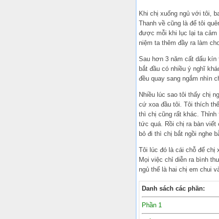
Khi chị xuống ngủ với tôi, 
Thanh về cũng là để tôi qu
được mỗi khi lục lại ta cảm
niệm ta thêm đầy ra làm cho
Sau hơn 3 năm cất dấu kín tr
bắt đầu có nhiều ý nghĩ khá
đều quay sang ngắm nhìn ch
Nhiều lúc sao tôi thấy chị 
cứ xoa đầu tôi. Tôi thích thế
thì chị cũng rất khác. Thỉn
tức quá. Rồi chị ra bàn viết 
bỏ đi thì chị bắt ngồi nghe b
Tôi lúc đó là cái chỗ để chị
Mọi việc chỉ diễn ra bình t
ngủ thế là hai chị em chui v
Danh sách các phần:
Phần 1