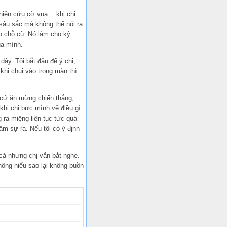
nghiên cứu cờ vua… khi chị
sâu sắc mà không thể nói ra
o chỗ cũ. Nó làm cho kỷ
ủa mình.
dậy. Tôi bắt đầu để ý chị,
khi chui vào trong màn thì
ư cứ ăn mừng chiến thắng,
ả khi chị bực mình về điều gì
 ra miệng liên tục tức quá
tâm sự ra. Nếu tôi có ý định
 cả nhưng chị vẫn bắt nghe.
hông hiểu sao lại không buồn