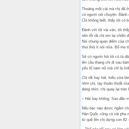
Thoáng một cái mà chị đã ở n
có người nói chuyện. Đánh c
Chị không biết, thấy tôi có 
Đánh với tôi vài ván, tôi t
nên rỗi rãi chị em lại chiến
Nói chung quan điểm của chị
thui thủi ít nói nữa. Bố mẹ t
Sẽ có người hỏi tôi có tà dâ
lên cầu thang chị đi sau bá
yếu tố nam nữ mà chỉ là tính
Chị rất hay hát, kiểu vừa là
nhìn chị, tay thoăn thoắt rử
đang nhìn, chị quay lại trán
– Hát hay không. Sao đần mặ
Nếu bác nào được ngắm chị
Hàn Quốc cũng có vài pha n
từ quê lên chị dựng con 82 