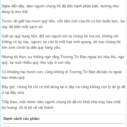
Nghe đến đây, đám người chúng tôi đã tiến hành phân biệt, dường như
đúng là như thế.
Trước đó giết hai mươi quỷ hồn, vốn tâm tình của tôi có hơi buồn bực, lúc
này đã biến mất sạch sẽ.
Giết ác quỷ hung hồn, đối với người trừ tà chúng tôi mà nói, không chỉ
không có áy náy, ngược lại còn là một loại vinh quang, dù sao chúng tôi
trời sinh chính là diệt quỷ hàng yêu.
Nhưng tôi thực sự không ngờ rằng Trương Tử Đào ngoại trừ hóa thú, ngự
quỷ, lại nuôi nhiều quỷ như vậy ở nơi này.
Có khoảng hai mươi con, cũng không rõ Trương Tử Đào đã bán ra ngoài
bao nhiêu quỷ.
Bây giờ, chúng tôi chỉ có thể dừng lại ở đây và cũng không còn lý do gì để
ở lại đây nữa.
Tiếp theo, một nhóm năm người chúng tôi đã rời khỏi nhà máy hóa chất
bỏ hoang, rồi đi bộ về nội thành.
Danh sách các phần: