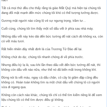
nào?
Tất cả mọi thứ đều cho thấy rằng tà giáo Mắt Quỷ mà hiện tại chúng tôi
đang đối mặt mạnh đến mức chúng tôi khó có thể tượng tưởng được.
Gương mặt người nào cũng lộ vẻ sự ngưng trọng, trầm tư…
Cuối cùng, chúng tôi tìm thấy một số dấu vết ở phía sau nhà máy.
Những dấu vết này kéo dài đến bức tường đổ nát cách đó không xa, còn
có vết máu tươi.
Rất hiển nhiên đây nhất định là của Trương Tử Đào để lại.
Không chút do dự, chúng tôi nhanh chóng đi về phía trước.
Nhưng điều kỳ lạ là, sau khi lần theo dấu vết đến bức tường đổ nát, thì
không còn dấu vết nào nữa, như thể nó đã biến mất trong không khí.
Đừng nói là vết máu, ngay cả dấu chân, cỏ cây bị giãm đập cũng đều
không có. Hoàn toàn không tìm ra một chút dấu vết chứng tỏ có người
vừa đi ngang qua.
Không còn cách nào khác, chúng tôi chỉ có thể tìm kiếm riêng lẻ để xem
liệu chúng tôi có thể tìm được điều gì không.