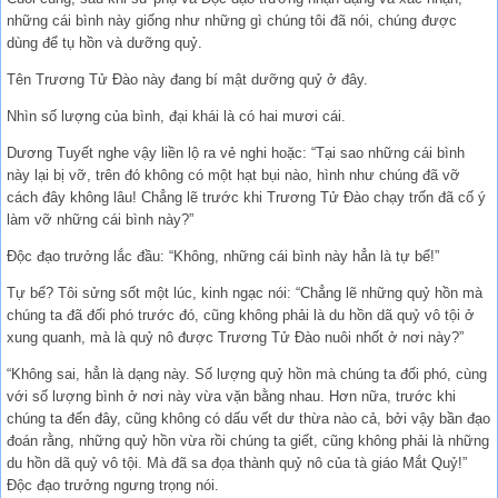
những cái bình này giống như những gì chúng tôi đã nói, chúng được
dùng để tụ hồn và dưỡng quỷ.
Tên Trương Tử Đào này đang bí mật dưỡng quỷ ở đây.
Nhìn số lượng của bình, đại khái là có hai mươi cái.
Dương Tuyết nghe vậy liền lộ ra vẻ nghi hoặc: “Tại sao những cái bình
này lại bị vỡ, trên đó không có một hạt bụi nào, hình như chúng đã vỡ
cách đây không lâu! Chẳng lẽ trước khi Trương Tử Đào chạy trốn đã cố ý
làm vỡ những cái bình này?”
Độc đạo trưởng lắc đầu: “Không, những cái bình này hẳn là tự bể!”
Tự bể? Tôi sửng sốt một lúc, kinh ngạc nói: “Chẳng lẽ những quỷ hồn mà
chúng ta đã đối phó trước đó, cũng không phải là du hồn dã quỷ vô tội ở
xung quanh, mà là quỷ nô được Trương Tử Đào nuôi nhốt ở nơi này?”
“Không sai, hẳn là dạng này. Số lượng quỷ hồn mà chúng ta đối phó, cùng
với số lượng bình ở nơi này vừa vặn bằng nhau. Hơn nữa, trước khi
chúng ta đến đây, cũng không có dấu vết dư thừa nào cả, bởi vậy bần đạo
đoán rằng, những quỷ hồn vừa rồi chúng ta giết, cũng không phải là những
du hồn dã quỷ vô tội. Mà đã sa đọa thành quỷ nô của tà giáo Mắt Quỷ!”
Độc đạo trưởng ngưng trọng nói.