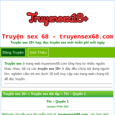
Truyện sex 68 - truyensex68.com
Truyện sex 18+ hay, đọc truyện sex mới miễn phí mỗi ngày
Đăng Truyện
Giới Thiệu
Truyện sex
ở trang web truyensex68.com tổng hợp từ nhiều nguồn
khác nhau, tất cả các
truyện sex 18+
ở đây đều chứa nội dung người
lớn, nghiêm cấm trẻ em dưới 18 tuổi truy cập vào trang web chúng tôi
để đọc truyện.
Truyện sex 18+
»
Truyện sex dài tập
»
Thi – Quyển 1
Thi – Quyển 1
Update Phần 490
Website chuyển qua tên miền mới là:
truyensextv69.com
, các bạn nhớ