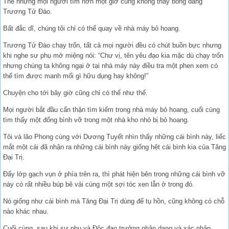
Thế nhưng mọi người tìm hơn một giờ cũng không thấy bóng dáng
Trương Tử Đào.
Bất đắc dĩ, chúng tôi chỉ có thể quay về nhà máy bỏ hoang.
Trương Tử Đào chạy trốn, tất cả mọi người đều có chút buồn bực nhưng
khi nghe sư phụ mở miệng nói: “Chư vị, tên yêu đạo kia mặc dù chạy trốn
nhưng chúng ta không ngại ở tại nhà máy này điều tra một phen xem có
thể tìm được manh mối gì hữu dụng hay không!”
Chuyện cho tới bây giờ cũng chỉ có thể như thế.
Mọi người bắt đầu cẩn thận tìm kiếm trong nhà máy bỏ hoang, cuối cùng
tìm thấy một đống bình vỡ trong một nhà kho nhỏ bị bỏ hoang.
Tôi và lão Phong cùng với Dương Tuyết nhìn thấy những cái bình này, liếc
mắt một cái đã nhận ra những cái bình này giống hệt cái bình kia của Tăng
Đại Trị.
Đẩy lớp gạch vụn ở phía trên ra, thì phát hiện bên trong những cái bình vỡ
này có rất nhiều búp bê vải cùng một sợi tóc xen lẫn ở trong đó.
Nó giống như cái bình mà Tăng Đại Trị dùng để tụ hồn, cũng không có chỗ
nào khác nhau.
Cuối cùng, sau khi sư phụ và Độc đạo trưởng nhận dạng và xác nhận,