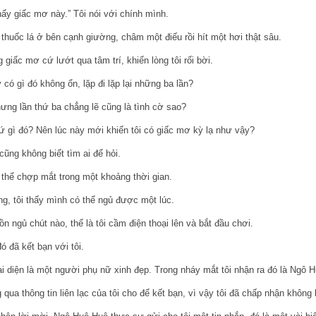
hấy giấc mơ này.” Tôi nói với chính mình.
 thuốc lá ở bên cạnh giường, châm một điếu rồi hít một hơi thật sâu.
 giấc mơ cứ lướt qua tâm trí, khiến lòng tôi rối bời.
có gì đó không ổn, lặp đi lặp lại những ba lần?
nhưng lần thứ ba chẳng lẽ cũng là tình cờ sao?
hứ gì đó? Nên lúc này mới khiến tôi có giấc mơ kỳ lạ như vậy?
cũng không biết tìm ai để hỏi.
 thể chợp mắt trong một khoảng thời gian.
g, tôi thấy mình có thể ngủ được một lúc.
ồn ngủ chút nào, thế là tôi cầm điện thoại lên và bắt đầu chơi.
ó đã kết bạn với tôi.
ại diện là một người phụ nữ xinh đẹp. Trong nháy mắt tôi nhận ra đó là Ngô 
 qua thông tin liên lạc của tôi cho để kết bạn, vì vậy tôi đã chấp nhận không