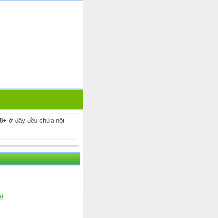
18+
ở đây đều chứa nội
é!