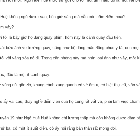
nhận lời mời, Ngô Huệ Huệ thực sự gửi cho tôi một tin nhắn, đó là một vài b
 Huệ không ngủ được sao, bốn giờ sáng mà vẫn còn cầm điện thoại?
sớm vậy?
 tôi là bây giờ họ đang quay phim, hôm nay là cảnh quay đầu tiên.
 vài bức ảnh về trường quay, cũng như bộ dáng mặc đồng phục y tá, con mẹ n
 tôi vội vàng xóa nó đi. Trong căn phòng này mà nhìn loại ảnh như vậy, một 
.
c, đều là một ít cảnh quay.
 vùng núi gần đó, khung cảnh xung quanh có vẻ âm u, có biệt thự cũ, vân v
cô ấy vài câu, thấy nghề diễn viên của họ cũng rất vất vả, phải làm việc chă
 tuyến 19 như Ngô Huệ Huệ không chỉ lương thấp mà còn không được đảm bả
ứ ba, có một ít suất diễn, cô ấy nói rằng bản thân rất mong đợi.