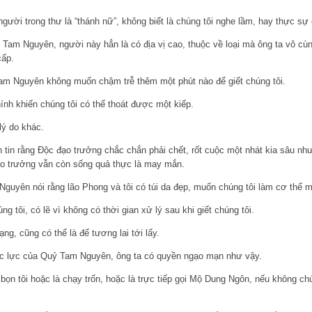
 người trong thư là “thánh nữ”, không biết là chúng tôi nghe lầm, hay thực s
Tam Nguyên, người này hẳn là có địa vị cao, thuộc về loại mà ông ta vô cù
cấp.
am Nguyên không muốn chậm trễ thêm một phút nào để giết chúng tôi.
nh khiến chúng tôi có thể thoát được một kiếp.
 lý do khác.
in rằng Độc đạo trưởng chắc chắn phải chết, rốt cuộc một nhát kia sâu như 
ạo trưởng vẫn còn sống quả thực là may mắn.
guyên nói rằng lão Phong và tôi có túi da đẹp, muốn chúng tôi làm cơ thể m
ng tôi, có lẽ vì không có thời gian xử lý sau khi giết chúng tôi.
ng, cũng có thể là để tương lai tới lấy.
ực lực của Quỷ Tam Nguyên, ông ta có quyền ngạo mạn như vậy.
 bọn tôi hoặc là chạy trốn, hoặc là trực tiếp gọi Mộ Dung Ngôn, nếu không ch