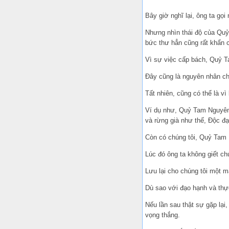
Bây giờ nghĩ lại, ông ta gọi
Nhưng nhìn thái độ của Quỷ 
bức thư hẳn cũng rất khẩn 
Vì sự việc cấp bách, Quỷ T
Đây cũng là nguyên nhân chí
Tất nhiên, cũng có thể là vì
Ví dụ như, Quỷ Tam Nguyên t
và rừng già như thế, Độc đ
Còn có chúng tôi, Quỷ Tam N
Lúc đó ông ta không giết chú
Lưu lại cho chúng tôi một mạ
Dù sao với đạo hạnh và th
Nếu lần sau thật sự gặp lại,
vọng thắng.