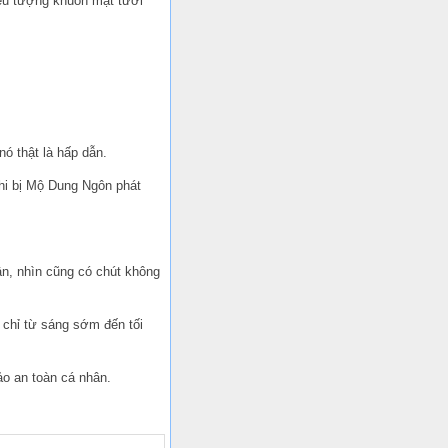
iểu tượng khuôn mặt tươi
ó thật là hấp dẫn.
khi bị Mộ Dung Ngôn phát
ân, nhìn cũng có chút không
m chỉ từ sáng sớm đến tối
o an toàn cá nhân.