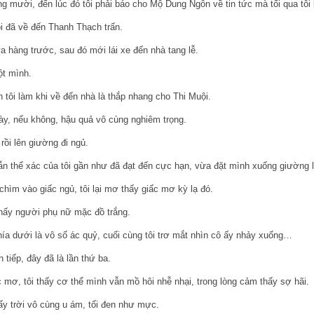
 mười, đến lúc đó tôi phải báo cho Mộ Dung Ngôn về tin tức mà tối qua tôi 
i đã về đến Thanh Thạch trấn.
ửa hàng trước, sau đó mới lái xe đến nhà tang lễ.
ột mình.
n tôi làm khi về đến nhà là thắp nhang cho Thi Muội.
ày, nếu không, hậu quả vô cùng nghiêm trọng.
rồi lên giường đi ngủ.
ẫn thể xác của tôi gần như đã đạt đến cực hạn, vừa đặt mình xuống giường l
chìm vào giấc ngủ, tôi lại mơ thấy giấc mơ kỳ lạ đó.
 thấy người phụ nữ mặc đồ trắng.
hía dưới là vô số ác quỷ, cuối cùng tôi trơ mắt nhìn cô ấy nhảy xuống…
 tiếp, đây đã là lần thứ ba.
c mơ, tôi thấy cơ thể mình vẫn mồ hôi nhễ nhại, trong lòng cảm thấy sợ hãi.
hấy trời vô cùng u ám, tối đen như mực.