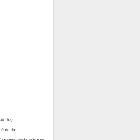
Huệ Huệ.
 hề do dự.