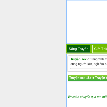
Đăng Truyện
Giới Thi
Truyện sex
ở trang web t
dung người lớn, nghiêm cấ
Truyện sex 18+
»
Truyện s
Website chuyển qua tên miề