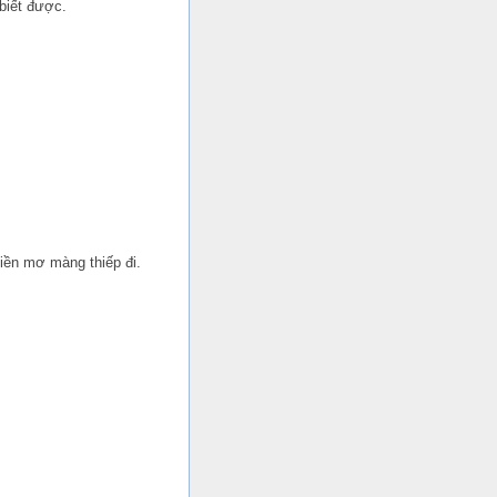
biết được.
iền mơ màng thiếp đi.