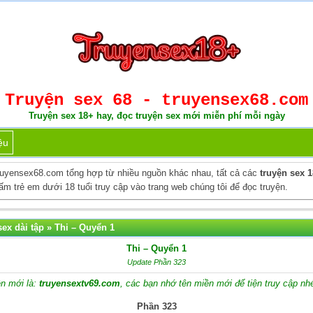
Truyện sex 68 - truyensex68.com
Truyện sex 18+ hay, đọc truyện sex mới miễn phí mỗi ngày
ệu
ruyensex68.com tổng hợp từ nhiều nguồn khác nhau, tất cả các
truyện sex 
m trẻ em dưới 18 tuổi truy cập vào trang web chúng tôi để đọc truyện.
ex dài tập
»
Thi – Quyển 1
Thi – Quyển 1
Update Phần 323
n mới là:
truyensextv69.com
, các bạn nhớ tên miền mới để tiện truy cập nh
Phần 323