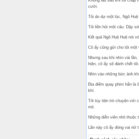
Không lâu sau khi tôi chấp 
cười.
Tôi do dự một lúc, Ngô Huệ
Tôi liền hỏi một câu: Dậy 
Kết quả Ngô Huệ Huệ nói với
Cô ấy cũng gửi cho tôi một
Nhưng sau khi nhìn vài lần,
hiện, cô ấy sẽ đánh chết tôi
Nhìn vào những bức ảnh khá
Địa điểm quay phim hẳn là ở
khí.
Tôi tùy tiện trò chuyện với 
mịt.
Những diễn viên nhỏ thuộc
Lần này cô ấy đóng vai nữ th