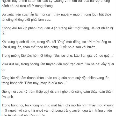
Người này chính là tên cờ bạc Lý Quang Vinh em trai của hai vợ chồng
đánh cá, đã treo cổ ở trong phòng.
Sự xuất hiện của hắn làm tôi cảm thấy ngoài ý muốn, trong lúc nhất thời
tôi cũng không biết phải làm sao.
Không đợi tôi kịp phản ứng, đèn điện “Răng rắc” một tiếng, đã đột nhiên bị
tắt.
Khi xung quanh tối om, trong đầu tôi “Ong” một tiếng, sợ tới mức lông tơ
đều dựng lên, thân thể theo bản năng lùi về phía sau vài bước.
Trong miệng lập tức hô một tiếng: “Sư, sư phụ, Lão Tần gia, có, có quỷ…”
Vừa dứt lời, trong phòng liền truyền đến một trận cười “Ha ha ha” đầy quái
dị.
Cùng lúc đó, âm thanh khàn khàn xa lạ của nam quỷ đột nhiên vang lên
trong bóng tối: “Đêm nay, mày là của tao…”
Giọng nói cực kỳ trầm thấp quỷ dị, chỉ nghe thôi cũng cảm thấy toàn thân
ớn lạnh.
Trong bóng tối, tôi không nhìn rõ mặt hắn, chỉ mơ hồ nhìn thấy một khuôn
mặt người vô cùng tái nhợt và một bóng trắng xuyên qua ánh trăng chiếu
vào từ cửa sổ và cửa ra vào.