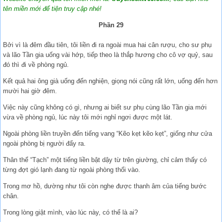
tên miền mới để tiện truy cập nhé!
Phần 29
Bởi vì là đêm đầu tiên, tôi liền đi ra ngoài mua hai cân rượu, cho sư phụ
và lão Tần gia uống vài hớp, tiếp theo là thắp hương cho cô vợ quỷ, sau
đó thì đi về phòng ngủ.
Kết quả hai ông già uống đến nghiện, giọng nói cũng rất lớn, uống đến hơn
mười hai giờ đêm.
Việc này cũng không có gì, nhưng ai biết sư phụ cùng lão Tần gia mới
vừa về phòng ngủ, lúc này tôi mới nghỉ ngơi được một lát.
Ngoài phòng liền truyền đến tiếng vang “Kẽo kẹt kẽo kẹt”, giống như cửa
ngoài phòng bị người đẩy ra.
Thân thể “Tạch” một tiếng liền bật dậy từ trên giường, chỉ cảm thấy có
từng đợt gió lạnh đang từ ngoài phòng thổi vào.
Trong mơ hồ, dường như tôi còn nghe được thanh âm của tiếng bước
chân.
Trong lòng giật mình, vào lúc này, có thể là ai?