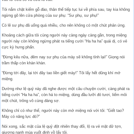
Tôi nắm chặt kiếm gỗ đào, thân thể tiếp tục lui về phía sau, tay kia không
ngừng gõ lên cửa phòng của sư phụ: “Sư phụ, sư phụ!”
Có lẽ sư phụ đã uống quá nhiều, cho nên không có một chút phản ứng.
Khoảng cách giữa tôi cùng người này càng ngày càng gần, trong miệng
người này còn không ngừng phát ra tiếng cười “Ha ha ha” quái dị, có vẻ
cực kỳ hưng phấn.
“Đừng kêu nữa, đêm nay sư phụ của mày sẽ không tỉnh lại!” Giọng nói
trầm thấp còn khàn khàn.
“Đừng tới đây, lại tới đây tao liền giết mày!” Tôi lấy hết dũng khí mở
miệng.
Dường như lệ quỷ này đã nghe được một câu chuyện cười, càng phát ra
tiếng cười “Ha ha ha”, còn há to miệng, dùng đầu lưỡi đỏ tươi, liếm môi
một chút, trông vô cùng đáng sợ.
Không chỉ có như thế, người này còn mở miệng nói với tôi: “Giết tao?
Mày có năng lực đó?”
Nói xong, sắc mặt của lệ quỷ đột nhiên thay đổi, lộ ra vẻ mặt dữ tợn,
giương nanh múa vuốt định vồ lấy tôi.