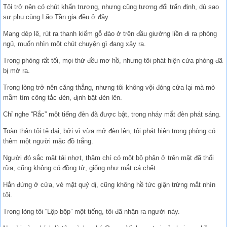
Tôi trở nên có chút khẩn trương, nhưng cũng tương đối trấn định, dù sao
sư phụ cùng Lão Tần gia đều ở đây.
Mang dép lê, rút ra thanh kiếm gỗ đào ở trên đầu giường liền đi ra phòng
ngủ, muốn nhìn một chút chuyện gì đang xảy ra.
Trong phòng rất tối, mọi thứ đều mơ hồ, nhưng tôi phát hiện cửa phòng đã
bị mở ra.
Trong lòng trở nên căng thẳng, nhưng tôi không vội đóng cửa lại mà mò
mẫm tìm công tắc đèn, định bật đèn lên.
Chỉ nghe “Rắc” một tiếng đèn đã được bật, trong nháy mắt đèn phát sáng.
Toàn thân tôi tê dại, bởi vì vừa mở đèn lên, tôi phát hiện trong phòng có
thêm một người mặc đồ trắng.
Người đó sắc mặt tái nhợt, thậm chí có một bộ phận ở trên mặt đã thối
rữa, cũng không có đồng tử, giống như mắt cá chết.
Hắn đứng ở cửa, vẻ mặt quỷ dị, cũng không hề tức giận trừng mắt nhìn
tôi.
Trong lòng tôi “Lộp bộp” một tiếng, tôi đã nhận ra người này.