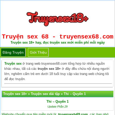
Truyện sex 68 - truyensex68.com
Truyện sex 18+ hay, đọc truyện sex mới miễn phí mỗi ngày
Đăng Truyện
Giới Thiệu
Truyện sex
ở trang web truyensex68.com tổng hợp từ nhiều nguồn
khác nhau, tất cả các
truyện sex 18+
ở đây đều chứa nội dung người
lớn, nghiêm cấm trẻ em dưới 18 tuổi truy cập vào trang web chúng tôi
để đọc truyện.
Truyện sex 18+
»
Truyện sex dài tập
»
Thi – Quyển 1
Thi – Quyển 1
Update Phần 29
Website chuyển qua tên miền mới là:
truyensextv69.com
, các bạn nhớ