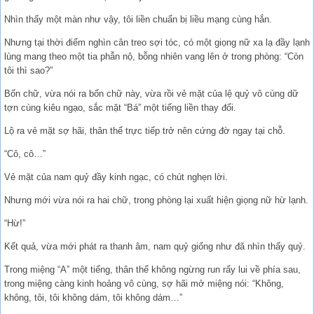
Nhìn thấy một màn như vậy, tôi liền chuẩn bị liều mạng cùng hắn.
Nhưng tại thời điểm nghìn cân treo sợi tóc, có một giọng nữ xa lạ đầy lạnh
lùng mang theo một tia phẫn nộ, bỗng nhiên vang lên ở trong phòng: “Còn
tôi thì sao?”
Bốn chữ, vừa nói ra bốn chữ này, vừa rồi vẻ mặt của lệ quỷ vô cùng dữ
tợn cùng kiêu ngạo, sắc mặt “Bá” một tiếng liền thay đổi.
Lộ ra vẻ mặt sợ hãi, thân thể trực tiếp trở nên cứng đờ ngay tại chỗ.
“Cô, cô…”
Vẻ mặt của nam quỷ đầy kinh ngạc, có chút nghẹn lời.
Nhưng mới vừa nói ra hai chữ, trong phòng lại xuất hiện giọng nữ hừ lạnh.
“Hừ!”
Kết quả, vừa mới phát ra thanh âm, nam quỷ giống như đã nhìn thấy quỷ.
Trong miệng “A” một tiếng, thân thể không ngừng run rẩy lui về phía sau,
trong miệng càng kinh hoảng vô cùng, sợ hãi mở miệng nói: “Không,
không, tôi, tôi không dám, tôi không dám…”