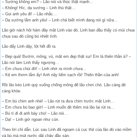
– Sướng không em? – Lão nói và thúc thật mạnh…
– Không! Híc, dạ sướng – Linh thú thật…
– Gọi anh yêu đi! – Lão nhắc…
– Dạ sướng lắm anh yêu! – Linh chả biết mình đang nói gì nữa…
Lão giờ nách hôi hám đây mặt Linh vào đó, Linh ban đầu thấy có mùi chua
chua sau đó cũng bú nhiệt tình.
Lão đẩy Linh dậy, lột hết đồ ra.
– Đẹp quá! Bướm, mông, vú, mặt em đẹp thật sự! Em là thiên thần à? –
Lão nói làm Linh thấy ngượng…
– Em chưa chùi đít! – Linh nhớ ra mình chưa…
– Kệ em thơm lắm ấy! Anh nãy liếm sạch rồi! Thiên thần của anh!
Rồi lão kéo Linh quỳ xuống chổng mông để lão chơi chó. Lão càng địt
càng khỏe.
– Em bú chim anh nhé! – Lão rút ra đưa chim trước mặt Linh…
– Em chưa bú bao giờ! – Linh muốn địt thêm mà lão lại rút ra…
– Bú tí đi đi anh bày cho! – Lão nói…
– Dạ! – Linh giờ ngoan như cún.
Theo lời chỉ dẫn. Lúc sau Linh đã ngoạm cả cục thịt của lão đó vào mồm
và bú mà mút nước dãi chảy đầy sàn.