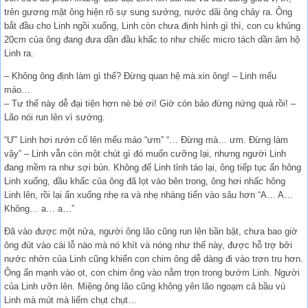
trên gương mặt ông hiện rõ sự sung sướng, nước dãi ông chảy ra. Ông
bắt đầu cho Linh ngồi xuống, Linh còn chưa định hình gì thì, con cu khủng
20cm của ông đang đưa dần đầu khấc to như chiếc micro tách dần âm hộ
Linh ra.
– Không ông định làm gì thế? Đừng quan hệ mà xin ông! – Linh mếu
máo…
– Tư thế này dễ đại tiện hơn nè bé ơi! Giờ còn bảo đừng nứng quá rồi! –
Lão nói run lên vì sướng.
“Ư” Linh hơi rướn cổ lên mếu máo “ưm” “… Đừng mà… ưm. Đừng làm
vậy” – Linh vẫn còn một chút gì đó muốn cưỡng lại, nhưng người Linh
đang mềm ra như sợi bún. Không để Linh tỉnh táo lại, ông tiếp tục ấn hông
Linh xuống, đầu khấc của ông đã lọt vào bên trong, ông hơi nhấc hông
Linh lên, rồi lại ấn xuống nhẹ ra và nhẹ nhàng tiến vào sâu hơn “A… A…
Không… a… a…”
Đã vào được một nửa, người ông lão cũng run lên bần bật, chưa bao giờ
ông đút vào cái lỗ nào mà nó khít và nóng như thế này, được hỗ trợ bởi
nước nhờn của Linh cũng khiến con chim ông dễ dàng đi vào trơn tru hơn.
Ông ấn mạnh vào ọt, con chim ông vào nằm trọn trong bướm Linh. Người
của Linh ưỡn lên. Miệng ông lão cũng không yên lão ngoạm cả bầu vú
Linh mà mút mà liếm chụt chụt…