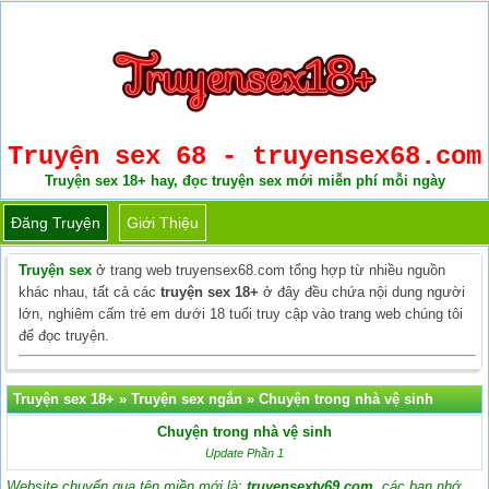
Truyện sex 68 - truyensex68.com
Truyện sex 18+ hay, đọc truyện sex mới miễn phí mỗi ngày
Đăng Truyện
Giới Thiệu
Truyện sex
ở trang web truyensex68.com tổng hợp từ nhiều nguồn
khác nhau, tất cả các
truyện sex 18+
ở đây đều chứa nội dung người
lớn, nghiêm cấm trẻ em dưới 18 tuổi truy cập vào trang web chúng tôi
để đọc truyện.
Truyện sex 18+
»
Truyện sex ngắn
»
Chuyện trong nhà vệ sinh
Chuyện trong nhà vệ sinh
Update Phần 1
Website chuyển qua tên miền mới là:
truyensextv69.com
, các bạn nhớ