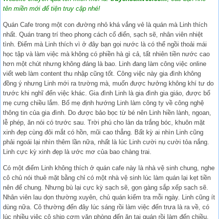
tên miền mới để tiện truy cập nhé!
Quán Cafe trong một con đường nhỏ khá vắng vẻ là quán mà Linh thích
nhất. Quán trang trí theo phong cách cổ điển, sạch sẽ, nhân viên nhiệt
tình. Điểm mà Linh thích vì ở đây bạn gọi nước là có thể ngồi thoải mái
học tập và làm việc mà không có phiền hà gì cả, tất nhiên tiền nước cao
hơn một chút nhưng không đáng là bao. Linh đang làm công việc online
viết web làm content thu nhập cũng tốt. Công việc này gia đình không
đồng ý nhưng Linh mới ra trường mà, muốn được hưởng không khí tư do
trước khi nghĩ đến việc khác. Gia đình Linh là gia đình gia giáo, được bố
mẹ cưng chiều lắm. Bố mẹ định hướng Linh làm công ty về công nghệ
thông tin của gia đình. Do được bảo bọc từ bé nên Linh hiền lành, ngoan,
lễ phép, ăn nói có trước sau. Trời phú cho làn da trắng bóc, khuôn mặt
xinh đẹp cùng đôi mắt có hồn, mũi cao thẳng. Bất kỳ ai nhìn Linh cũng
phải ngoái lại nhìn thêm lần nữa, nhất là lúc Linh cười nụ cười tỏa nắng.
Linh cực kỳ xinh đẹp là ước mơ của bao chàng trai.
Có một điểm Linh không thích ở quán cafe này là nhà vệ sinh chung, nghe
cô chủ nói thuê mặt bằng chỉ có một nhà vệ sinh lúc làm quán lại kẹt tiền
nên để chung. Nhưng bù lại cực kỳ sạch sẽ, gọn gàng sắp xếp sạch sẽ.
Nhân viên lau dọn thường xuyên, chủ quán kiểm tra mỗi ngày. Linh cũng ít
dùng nữa. Cô thường đến đây lúc sáng rồi làm việc đến trưa là ra về, có
lúc nhiều việc cô ship cơm văn phòng đến ăn tại quán rồi làm đến chiều.