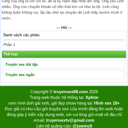
cùng của ông ta với xin lỗi, đó là kỷ niệm đẹp nhất đời ông. Ông yêu Linh
nhiều. Ông còn chuyển khoản số tiền khá lớn coi như tạ tội. Linh cũng
không buồn không vui, lâu lâu nhớ lại chuyện đó Linh thấy bướm mình rỉ
nước.
— Hết —
Danh sách các phần:
Phần 1
Thể loại
Truyện sex dài tập
Truyện sex ngắn
Copyright ©
truyensex68.com
2026
Trang web thuộc hệ thống tại:
Xphim
xem hình ảnh gái xinh, gái đẹp show hàng tại:
Hình sex 18+
Đọc giả có nhu cầu gửi truyện sex của mình đăng lên web hoặc
đóng góp ý kiến xây dựng web, xin vui lòng gửi mail về địa chỉ
email:
truyensextv@gmail.com
Liên hệ quảng cáo:
@jswincll