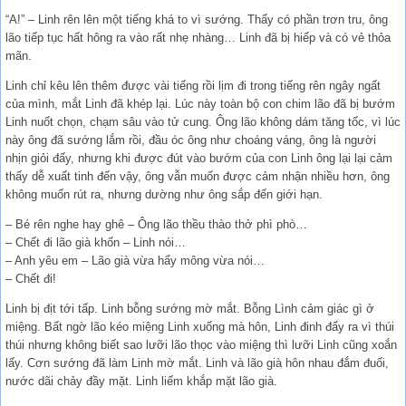
“A!” – Linh rên lên một tiếng khá to vì sướng. Thấy có phần trơn tru, ông
lão tiếp tục hất hông ra vào rất nhẹ nhàng… Linh đã bị hiếp và có vẻ thỏa
mãn.
Linh chỉ kêu lên thêm được vài tiếng rồi lịm đi trong tiếng rên ngây ngất
của mình, mắt Linh đã khép lại. Lúc này toàn bộ con chim lão đã bị bướm
Linh nuốt chọn, chạm sâu vào tử cung. Ông lão không dám tăng tốc, vì lúc
này ông đã sướng lắm rồi, đầu óc ông như choáng váng, ông là người
nhịn giỏi đấy, nhưng khi được đút vào bướm của con Linh ông lại lại cảm
thấy dễ xuất tinh đến vậy, ông vẫn muốn được cảm nhận nhiều hơn, ông
không muốn rút ra, nhưng dường như ông sắp đến giới hạn.
– Bé rên nghe hay ghê – Ông lão thều thào thở phì phò…
– Chết đi lão già khốn – Linh nói…
– Anh yêu em – Lão già vừa hẩy mông vừa nói…
– Chết đi!
Linh bị địt tới tấp. Linh bỗng sướng mờ mắt. Bỗng Lình cảm giác gì ở
miệng. Bất ngờ lão kéo miệng Linh xuống mà hôn, Linh đinh đẩy ra vì thúi
thúi nhưng không biết sao lưỡi lão thọc vào miệng thì lưỡi Linh cũng xoắn
lấy. Cơn sướng đã làm Linh mờ mắt. Linh và lão già hôn nhau đắm đuối,
nước dãi chảy đầy mặt. Linh liếm khắp mặt lão già.