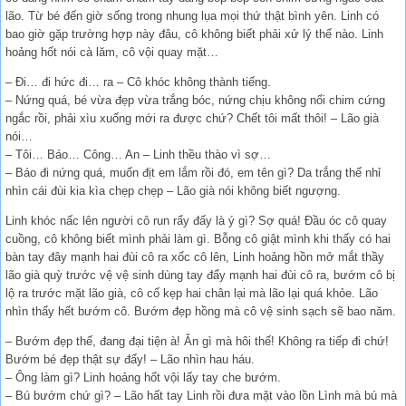
lão. Từ bé đến giờ sống trong nhung lụa mọi thứ thật bình yên. Linh có
bao giờ gặp trường hợp này đâu, cô không biết phải xử lý thế nào. Linh
hoảng hốt nói cà lăm, cô vội quay mặt…
– Đi… đi hức đi… ra – Cô khóc không thành tiếng.
– Nứng quá, bé vừa đẹp vừa trắng bóc, nứng chịu không nổi chim cứng
ngắc rồi, phải xìu xuống mới ra được chứ? Chết tôi mất thôi! – Lão già
nói…
– Tôi… Báo… Công… An – Linh thều thào vì sợ…
– Báo đi nứng quá, muốn địt em lắm rồi đó, em tên gì? Da trắng thế nhỉ
nhìn cái đùi kia kìa chẹp chẹp – Lão già nói không biết ngượng.
Linh khóc nấc lên người cô run rẩy đấy là ý gì? Sợ quá! Đầu óc cô quay
cuồng, cô không biết mình phải làm gì. Bỗng cô giật mình khi thấy có hai
bàn tay đây mạnh hai đùi cô ra xốc cô lên, Linh hoảng hồn mở mắt thầy
lão già quỳ trước vệ vệ sinh dùng tay đẩy mạnh hai đùi cô ra, bướm cô bị
lộ ra trước mặt lão già, cô cố kẹp hai chân lại mà lão lại quá khỏe. Lão
nhìn thấy hết bướm cô. Bướm đẹp hồng mà cô vệ sinh sạch sẽ bao năm.
– Bướm đẹp thế, đang đại tiện à! Ăn gì mà hôi thế! Không ra tiếp đi chứ!
Bướm bé đẹp thật sự đấy! – Lão nhìn hau háu.
– Ông làm gì? Linh hoảng hốt vội lấy tay che bướm.
– Bú bướm chứ gì? – Lão hất tay Linh rồi đưa mặt vào lồn Lình mà bú mà