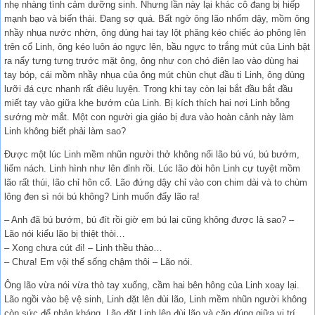
nhẹ nhàng tình cảm dưỡng sinh. Nhưng lần này lại khác cô đang bị hiếp
mạnh bạo và biến thái. Đang sợ quá. Bất ngờ ông lão nhổm dậy, mồm ông
nhầy nhụa nước nhờn, ông dùng hai tay lột phăng kéo chiếc áo phông lên
trên cổ Linh, ông kéo luôn áo ngực lên, bầu ngực to trắng mút của Linh bật
ra nẩy tưng tưng trước mặt ông, ông như con chó điên lao vào dùng hai
tay bóp, cái mồm nhầy nhụa của ông mút chùn chụt đầu ti Linh, ông dùng
lưỡi đá cực nhanh rất điêu luyện. Trong khi tay còn lại bắt đầu bắt đầu
miết tay vào giữa khe bướm của Linh. Bị kích thích hai nơi Linh bỗng
sướng mờ mắt. Một con người gia giáo bị đưa vào hoàn cảnh này làm
Linh không biết phải làm sao?
Được một lúc Linh mềm nhũn người thở không nổi lão bú vú, bú bướm,
liếm nách. Linh hình như lên đỉnh rồi. Lúc lão đòi hôn Linh cự tuyệt mồm
lão rất thúi, lão chỉ hôn cổ. Lão đứng dậy chỉ vào con chim dài và to chùm
lông đen sì nói bú không? Linh muốn đẩy lão ra!
– Anh đã bú bướm, bú đít rồi giờ em bú lại cũng không được là sao? –
Lão nói kiểu lão bị thiệt thòi…
– Xong chưa cút đi! – Linh thều thào…
– Chưa! Em vội thế sống chậm thôi – Lão nói.
Ông lão vừa nói vừa thò tay xuống, cầm hai bên hông của Linh xoay lại.
Lão ngồi vào bệ vệ sinh, Linh đặt lên đùi lão, Linh mềm nhũn người không
còn sức để phản kháng. Lão đặt Linh lên đùi lão và căn đúng giữa vị trí,