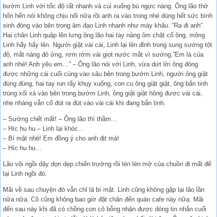
bướm Linh với tốc độ rất nhanh và cúi xuống bú ngực nàng. Ông lão thở
hổn hển nói không chịu nổi nữa rồi anh ra vào trong nhé dùng hết sức bình
sinh đóng vào bên trong âm đạo Linh nhanh như máy khâu. “Ra đi anh”.
Hai chân Linh quặp lên lưng ông lão hai tay nàng ôm chặt cổ ông, mông
Linh hẩy hẩy lên. Người giật vài cái, Linh lại lên đỉnh trong sung sướng tột
độ, mắt nàng đỏ ửng, rơm rớm vài giọt nước mắt vì sướng.”Em là của
anh nhé! Anh yêu em…” – Ông lão nói với Linh, vừa dứt lời ông đóng
được những cái cuối cùng vào sâu bên trong bướm Linh, người ông giật
đùng đùng, hai tay run rẩy khụy xuống, con cu ông giật giật, ông bắn tinh
trùng xối xả vào bên trong bướm Linh, ông giật giật hông được vài cái,
nhẹ nhàng vẫn cố đút ra đút vào vài cái khi đang bắn tinh.
– Sướng chết mất! – Ông lão thì thầm…
– Híc hu hu – Linh lại khóc…
– Bí mật nhé! Em đồng ý cho anh địt mà!
– Híc hu hu…
Lão vội ngồi dậy dọn dẹp chiến trường rồi lén lén mở của chuồn đi mất để
lại Linh ngồi đó.
Mãi về sau chuyện đó vẫn chỉ là bí mật. Linh cũng không gặp lại lão lần
nữa nữa. Cô cũng không bao giờ đặt chân đến quán cafe này nữa. Mãi
đến sau này khi đã có chồng con cô bỗng nhận được dòng tin nhắn cuối