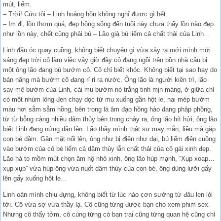
mút, liếm.
– Trời! Cứu tôi – Linh hoảng hồn không nghĩ được gì hết.
– Im đi, lồn thơm quá, đẹp hồng sống đến tuổi này chưa thấy lồn nào đẹp
như lồn này, chết cũng phải bú – Lão già bú liếm cả chất thải của Linh…
Linh đầu óc quay cuồng, không biết chuyện gì vừa xảy ra mới mình mới
sáng đẹp trời cố làm việc vậy giờ đây cô đang ngồi trên bồn nhà cầu bị
một ông lão đang bú bướm cô. Cô chỉ biết khóc. Không biết tại sao hay do
bản năng mà bướm cô đang rỉ rỉ ra nước. Ông lão là người kiên trì, lão
say mê bướm của Linh, cái mu bướm nó trắng tinh mịn màng, ở giữa chỉ
có một nhúm lông đen chạy dọc từ mu xuống gần hột le, hai mép bướm
màu hơi sẫm sẫm hồng, bên trong là âm đạo hồng hào đang phập phồng,
từ từ bỗng càng nhiều dâm thủy bên trong chảy ra, ông lão hít hửi, ông lão
biết Linh đang nứng dần lên. Lão thầy mình thật sự may mắn, liều mà gặp
con bé dâm. Gân mặt nổi lên, ông như bị điên như dại, bú liếm điên cuồng
vào bướm của cô bé liếm cả dâm thủy lẫn chất thải của cô gái xinh đẹp.
Lão há to mồm mút chọn âm hộ nhỏ xinh, ông lão húp mạnh, “Xụp xoạp…
xụp xụp” vừa húp ông vừa nuốt dâm thủy của con bé, ông dùng lưỡi gẩy
lên gẩy xuống hột le…
Linh oản mình chịu đựng, không biết từ lúc nào cơn sướng từ đâu len lỏi
tới. Cô vừa sợ vừa thầy lạ. Cô cũng từng được bạn cho xem phim sex.
Nhưng cô thấy tởm, cô cùng từng có bạn trai cũng từng quan hệ cũng chỉ