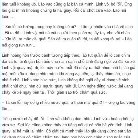
lăm tuổi khoảng đó. Lão vào cũng giật bắn cả mình. Linh vội hô “ối”. Ông
lão giật mình khoảng chừng là hai giây. Rồi cài chốt cửa vào. Lão nói
luôn…
– Xin lỗi bé tưởng trong này không có ai? – Lão tự nhiên vào nhà vệ sinh.
– Đi ra đi! – Linh vội nói cô cúi người theo phản xạ lấy tay che vội chân…
– Xin lỗi, ta mắc đái quá! Sắp đái ra quần rồi rồi, ta đái xong rồi ra! – Lão
nói giọng run run…
Linh hoảng hồn trước cảnh tượng tiếp theo, lão tụt quần để lộ con chim
dài và to rồi đi gần bồn tiểu cho nam cạnh chỗ Linh đang ngồi và đái xè xè.
Linh vội quay mặt đi, lúc này nước mắt đã chảy ra thật nhục nhã bị lão già
mặt mũi xấu xí đang nhìn mình khi đang đại tiện, lại thấy chim lão, nhục
nhã ê chề. Linh khóc hức hức, Linh không thể ngồi dậy vì đang vệ sinh
phải chùi chứ, nên cúi người quay mặt đi, Linh nghe tiếng nước đái đang
chảy xè xè ngay bên tai. Thời gian sao trôi chậm quá sức.
– Ta xin lỗi nãy uống nhiều nước quá, a thoải mái quá đi! – Giọng lão vang
lên…
Tiếng nước chảy đã tắt. Linh vẫn không dám nhìn, Linh vừa hoảng hồn lại
vừa sợ. Đợi lúc cũng không thấy có tiếng nói gì cả bốn bề yên tĩnh. Linh
quay lại hé mắt lại nhìn. Cô giật cả mình thấy lão già đang đứng sát vào
cô đang nhìn cô chằm chằm tay đang bóp bóp con chim cứng ngắc của