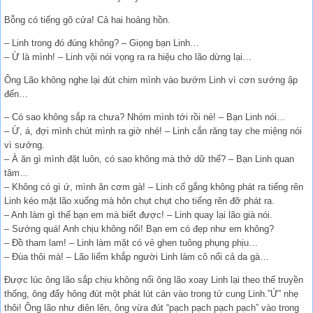
Bỗng có tiếng gõ cửa! Cả hai hoảng hồn.
– Linh trong đó đúng không? – Giọng bạn Linh…
– Ừ là mình! – Linh vội nói vọng ra ra hiệu cho lão dừng lại…
Ông Lão không nghe lại đút chim mình vào bướm Linh vì cơn sướng ập
đến…
– Có sao không sắp ra chưa? Nhóm mình tới rồi nè! – Bạn Linh nói…
– Ừ, á, đợi mình chút mình ra giờ nhé! – Linh cắn răng tay che miệng nói
vì sướng.
– À ăn gì mình đặt luôn, có sao không mà thở dữ thế? – Bạn Linh quan
tâm…
– Không có gì ứ, mình ăn cơm gà! – Linh cố gắng không phát ra tiếng rên
Linh kéo mặt lão xuống mà hôn chụt chụt cho tiếng rên đỡ phát ra.
– Anh làm gì thế bạn em mà biết được! – Linh quay lại lão già nói.
– Sướng quá! Anh chịu không nổi! Bạn em có đẹp như em không?
– Đồ tham lam! – Linh làm mặt có vẻ ghen tuông phụng phịu…
– Đùa thôi mà! – Lão liếm khắp người Linh làm cô nổi cả da gà…
Được lúc ông lão sắp chịu không nổi ông lão xoay Linh lại theo thế truyền
thống, ông đẩy hông đút một phát lút cán vào trong tử cung Linh.”Ứ” nhẹ
thôi! Ông lão như điên lên, ông vừa đút “pạch pạch pạch pạch” vào trong