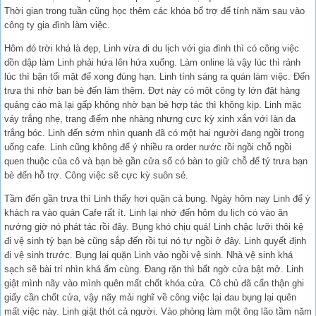
Thời gian trong tuần cũng học thêm các khóa bổ trợ để tính năm sau vào
công ty gia đình làm việc.
Hôm đó trời khá là đẹp, Linh vừa đi du lịch với gia đình thì có công việc
dồn dập làm Linh phải hứa lên hứa xuống. Làm online là vậy lúc thì rảnh
lúc thì bận tối mặt để xong đúng hạn. Linh tính sáng ra quán làm việc. Đến
trưa thì nhờ bạn bè đến làm thêm. Đợt này có một công ty lớn đặt hàng
quảng cáo mà lại gấp không nhờ bạn bè hợp tác thì không kịp. Linh mặc
váy trắng nhẹ, trang điểm nhẹ nhàng nhưng cực kỳ xinh xắn với làn da
trắng bóc. Linh đến sớm nhìn quanh đã có một hai người đang ngồi trong
uống cafe. Linh cũng không để ý nhiều ra order nước rồi ngồi chỗ ngồi
quen thuộc của cô và bạn bè gần cửa sổ có bàn to giữ chỗ để tý trưa bạn
bè đến hỗ trợ. Công việc sẽ cực kỳ suôn sẻ.
Tầm đến gần trưa thì Linh thấy hơi quặn cả bụng. Ngày hôm nay Linh để ý
khách ra vào quán Cafe rất ít. Linh lại nhớ đến hôm du lịch có vào ăn
nướng giờ nó phát tác rồi đây. Bụng khó chịu quá! Linh chậc lưỡi thôi kệ
đi vệ sinh tý bạn bè cũng sắp đến rồi tụi nó tự ngồi ở đây. Linh quyết định
đi vệ sinh trước. Bụng lại quặn Linh vào ngồi vệ sinh. Nhà vệ sinh khá
sạch sẽ bài trí nhìn khá ấm cùng. Đang rặn thì bất ngờ cửa bật mở. Linh
giật mình nãy vào mình quên mất chốt khóa cửa. Cô chủ đã cẩn thận ghi
giấy cần chốt cửa, vậy nãy mải nghĩ về công việc lại đau bụng lại quên
mất việc này. Linh giật thót cả người. Vào phòng làm một ông lão tầm năm