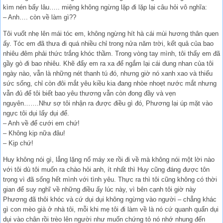
kìm nén bấy lâu….. miệng không ngừng lặp đi lặp lại câu hỏi vô nghĩa:
– Anh…. còn về làm gì??
Tôi vuốt nhẹ lên mái tóc em, không ngừng hít hà cái mùi hương thân quen
ấy. Tóc em đã thưa đi quá nhiều chỉ trong nửa năm trời, kết quả của bao
nhiêu đêm phải thức trắng khóc thầm. Trong vòng tay mình, tôi thấy em đã
gầy gò đi bao nhiêu. Khẽ đẩy em ra xa để ngắm lại cái dung nhan của tôi
ngày nào, vẫn là những nét thanh tú đó, nhưng giờ nó xanh xao và thiếu
sức sống, chỉ còn đôi mắt yêu kiều kia đang nhòe nhoẹt nước mắt nhưng
vẫn đủ để tôi biết bao yêu thương vẫn còn đong đầy và vẹn
nguyên…….Như sợ tôi nhận ra được điều gì đó, Phương lại úp mặt vào
ngực tôi dụi lấy dụi để.
– Anh về để cưới em chứ!
– Không kịp nữa đâu!
– Kịp chứ!
Huy không nói gì, lẳng lặng nổ máy xe rồi đi về mà không nói một lời nào
với tôi dù tôi muốn ra chào hỏi anh, ít nhất thì Huy cũng đáng được tôn
trọng vì đã sống hết mình với tình yêu. Thực ra thì tôi cũng không có thời
gian để suy nghĩ về những điều ấy lúc này, vì bên cạnh tôi giờ này
Phương đã thôi khóc và cứ dụi dụi không ngừng vào người – chẳng khác
gì con mèo già ở nhà tôi, mỗi khi mẹ tôi đi làm về là nó cứ quanh quẩn dụi
dụi vào chân rồi trèo lên người như muốn chứng tỏ nó nhớ nhung đến