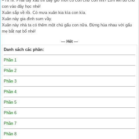
– Hì hì. Phải tay xấu thì bây giờ mới có con chứ con nhỉ? Lớn lên bố cho
con vào đây học nhé!
Xuân sắp về rồi. Có mưa xuân kia kìa con kìa.
Xuân này gia đình sum vầy.
Xuân này nhà ta có thêm một chú gấu con nữa. Đừng hùa nhau với gấu
mẹ bắt nạt bố nhé!
— Hết —
Danh sách các phần:
Phần 1
Phần 2
Phần 3
Phần 4
Phần 5
Phần 6
Phần 7
Phần 8