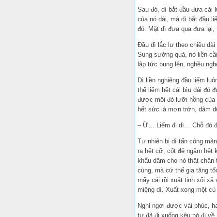
Sau đó, dì bắt đầu đưa cái l
của nó dài, mà dì bắt đầu li
đó. Mặt dì đưa qua đưa lại, 
Đầu dì lắc lư theo chiều dà
Sung sướng quá, nó liền cầm
lập tức bung lên, nghều ngh
Dì liền nghiêng đầu liếm luô
thể liếm hết cái bìu dái đó
được môi đỏ lưỡi hồng của 
hết sức là mơn trớn, dâm d
– Ừ… Liếm đi dì… Chỗ đó
Tự nhiên bị dì tấn công mãn
ra hết cỡ, cốt đẻ ngậm hết 
khẩu dâm cho nó thật chân t
cùng, mà cứ thế gia tăng tố
mấy cái rồi xuất tinh xối xả
miệng dì. Xuất xong một cú
Nghỉ ngơi được vài phúc, hai
tư đã đi xuống kêu nó đi về