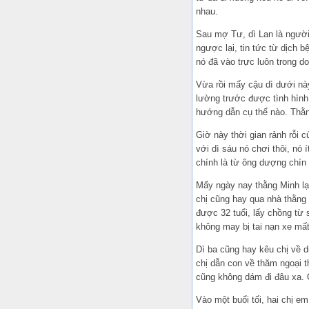
nhau.
Sau mợ Tư, dì Lan là người 
ngược lại, tin tức từ dịch 
nó đã vào trực luôn trong d
Vừa rồi mấy cậu dì dưới nà
lường trước được tình hình 
hướng dẫn cụ thể nào. Thằng
Giờ này thời gian rảnh rỗi 
với dì sáu nó chơi thôi, nó 
chính là từ ông dượng chín 
Mấy ngày nay thằng Minh lại
chị cũng hay qua nhà thằng 
được 32 tuổi, lấy chồng từ
không may bị tai nạn xe mất
Dì ba cũng hay kêu chị về d
chị dẫn con về thăm ngoại 
cũng không dám đi đâu xa. C
Vào một buổi tối, hai chị e