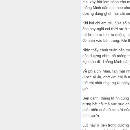
mai xay bột làm bánh cho m
thằng Minh dẫn chị theo ch
dượng đáng ghét, hai chị e
Khi hai chị em tới, cửa sổ 
ổng hay ngồi coi thời sự ở 
thì lời chưa thốt ra miệng,
để nhìn vào bên trong. Khi 
Nhìn thấy cảnh xuân bên tro
của dượng chín, bộ mông tr
đẹp của dì. Thằng Minh cảm
Về phía chị Mận, tận mắt nh
được ai đụ, chờ đợi chị là 
thể chị nhột nhạt ngứa ngáy
giờ.
Bên cạnh, thằng Mình cũng 
cứng hết cỡ mà sục sục chị
phát triển quá cỡ so với củ
mỉm cười.
Lúc này ở bên trong dượng ch