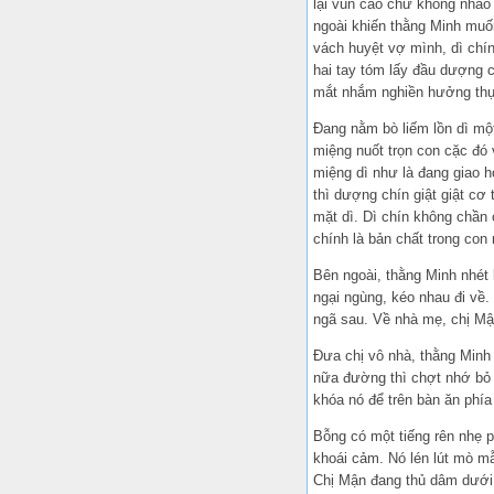
lại vun cao chứ không nhão
ngoài khiến thằng Minh muố
vách huyệt vợ mình, dì chín
hai tay tóm lấy đầu dượng 
mắt nhắm nghiền hưởng thụ
Đang nằm bò liếm lồn dì một
miệng nuốt trọn con cặc đó 
miệng dì như là đang giao 
thì dượng chín giật giật cơ 
mặt dì. Dì chín không chần
chính là bản chất trong con 
Bên ngoài, thằng Minh nhét
ngại ngùng, kéo nhau đi về.
ngã sau. Về nhà mẹ, chị Mậ
Đưa chị vô nhà, thằng Minh 
nữa đường thì chợt nhớ bỏ 
khóa nó để trên bàn ăn phía 
Bỗng có một tiếng rên nhẹ ph
khoái cảm. Nó lén lút mò m
Chị Mận đang thủ dâm dưới