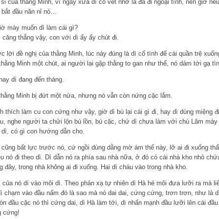
sỉ của thằng Minh, vì ngày xưa dì có vết nhơ là đã đi ngoại tình, nên giờ nế
Dì bắt đầu năn nỉ nó…
giờ mày muốn dì làm cái gì?
 căng thẳng vậy, con với dì ấy ấy chút đi.
 lời đề nghị của thằng Minh, lúc nảy đúng là dì cố tình để cái quần trệ xuống
thằng Minh một chút, ai người lại gặp thằng to gan như thế, nó dám tới gạ tìn
ay dì đang đến tháng.
hằng Minh bị đứt một nửa, nhưng nó vẫn còn nứng cặc lắm.
h thích làm cu con cứng như vậy, giờ dì bù lại cái gì đi, hay dì dùng miệng 
âu, nghe người ta chửi lộn bú lồn, bú cặc, chứ dì chưa làm với chú Lâm mày
 dì, có gì con hướng dẫn cho.
t, cũng bất lực trước nó, cứ ngồi dùng dằng mờ ám thế này, lỡ ai đi xuống th
kêu nó đi theo dì. Dì dẫn nó ra phía sau nhà nữa, ở đó có cái nhà kho nhỏ ch
g đây, trong nhà không ai đi xuống. Hai dì cháu vào trong nhà kho.
ủa nó dí vào môi dì. Theo phản xạ tự nhiên dì Hà hé môi đưa lưỡi ra mà li
dì chạm vào đầu nấm đó là sao mà nó dai dai, cứng cứng, trơn trơn, như là dì 
n đầu cặc nó thì cứng dai, dì Hà làm tới, dì nhấn mạnh đầu lưỡi lên cái đầu 
g cứng!