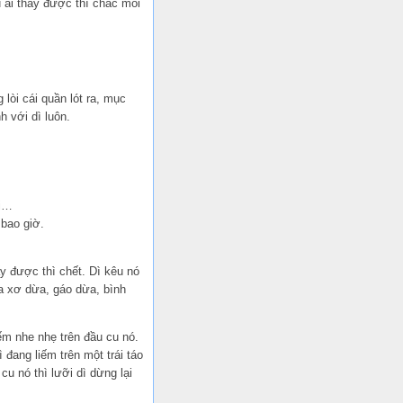
u ai thấy được thì chắc mỗi
 lòi cái quần lót ra, mục
h với dì luôn.
đi…
 bao giờ.
ấy được thì chết. Dì kêu nó
ứa xơ dừa, gáo dừa, bình
ếm nhe nhẹ trên đầu cu nó.
đang liếm trên một trái táo
cu nó thì lưỡi dì dừng lại