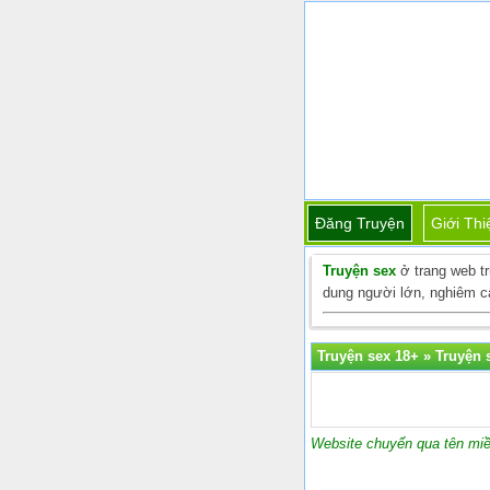
Đăng Truyện
Giới Thi
Truyện sex
ở trang web t
dung người lớn, nghiêm cấ
Truyện sex 18+
»
Truyện 
Website chuyển qua tên miề