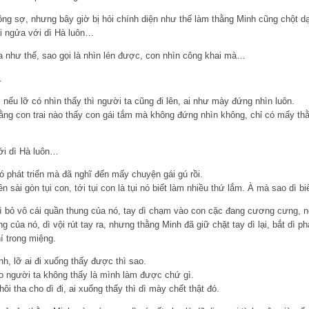
hông sợ, nhưng bây giờ bị hỏi chính diện như thế làm thằng Minh cũng chột 
i ngửa với dì Hà luôn…
 như thế, sao gọi là nhìn lén được, con nhìn công khai mà…
.
 nếu lỡ có nhìn thấy thì người ta cũng đi lên, ai như mày đứng nhìn luôn.
hằng con trai nào thấy con gái tắm mà không đứng nhìn không, chỉ có mấy thằ
ới dì Hà luôn…
 phát triển mà đã nghĩ đến mấy chuyện gái gú rồi.
rên sài gòn tụi con, tới tụi con là tụi nó biết làm nhiều thứ lắm. À mà sao dì bi
dì bỏ vô cái quần thung của nó, tay dì chạm vào con cặc đang cương cưng, 
 của nó, dì vội rút tay ra, nhưng thằng Minh đã giữ chặt tay dì lại, bắt dì p
í trong miệng.
h, lỡ ai đi xuống thấy được thì sao.
ào người ta không thấy là mình làm được chứ gì.
ôi tha cho dì đi, ai xuống thấy thì dì mày chết thật đó.