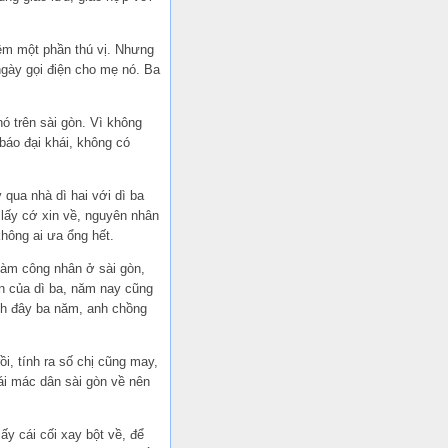
hêm một phần thú vị. Nhưng
 ngày gọi điện cho mẹ nó. Ba
 trên sài gòn. Vì không
báo đại khái, không có
 qua nhà dì hai với dì ba
i lấy cớ xin về, nguyên nhân
không ai ưa ổng hết.
 làm công nhân ở sài gòn,
ớn của dì ba, năm nay cũng
ch đây ba năm, anh chồng
i, tính ra số chị cũng may,
ái mác dân sài gòn về nên
ấy cái cối xay bột về, để