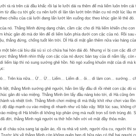
ưỡi rà rà trên cái đầu khấc rồi lại le lưỡi dài ra thêm để mà liếm luôn trên cá
ếm từ đầu cu tới gốc cu nên lưỡi dì lăn tăn lướt trên thân cu nó một lúc lâu
theo chiều của cái lưỡi đang lấn lướt lên xuống dọc theo khúc gân lê thê đó.
i của nó. Thằng Minh đứng dạng chân, cầm cặc cho dì Hà liếm khiến cho con 
 khúc gân đó mà dơ lên để dì liếm luôn phía dưới con cặc của nó. Rồi sau đ
ệu, thẳng đứng, chống tuốt lên trời. DÌ Hà dí mặt gần thêm nữa vào háng của
n một bên cái bìu dái sù sì có chứa hai hòn dái đó. Nhưng vì bị con cặc đã c
 được thằng Minh nhìn thấy con cặc của nó được bàn tay của dì nắm lấy, còn
dì liếm láp thì nó sung sướng ghê hồn. Nó ngó xuống khuôn mặt của dì mà k
ục:
 đó… Trên kia nữa… Ừ… Ừ… Liếm… Liếm đi… ôi… dì làm con… sướng… ch
h liệt, thằng Minh sướng ghê người, hắn ôm lấy đầu dì rồi nhét con cặc đó 
khúc gân đó vào miệng. Thằng Minh ôm lấy đầu nàng kéo tới, dì Hà cũng ôm c
hành và nhiệt tình. Thằng Minh chơi miệng dì mà thấy khít như chơi vào lồ
c độ dập mạnh cu vào miệng dì nhanh như vũ bão vậy. Một lúc sau, không chị
 vào miệng dì Hà khiến dì không kịp phản ứng mà nuốt trọn số tinh trùng đó. S
 đã đời, thằng Minh ngả người ra thở hổn hển với vẻ mặt đầy thỏa mãn.
 dì cháu sửa sang lại quần áo, rồi ra nhà vệ sinh, người rữa cu, người thì s
. Trước khi về thằng Minh còn không quên hẹn dì bữa nào có thể hai người c