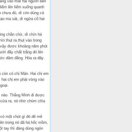
hẳng vào mắt hai người bên
iếm lên liếm xuống quanh
òn chưa đủ, dì còn dùng cả
ạo ma sát, dì ngửa cổ hai
ông chần chừ, dì chín há
n thụt ra thụt vào trong
ư vậy được khoảng năm phút
tưới đầy chất trắng đó lên
 sức dâm đãng. Hóa ra đây
 còn có chị Mận. Hai chị em
, hai chị em phải vòng vào
goại.
i nào. Thằng Minh đi được
 cửa ra, nó nhơ chùm chìa
n có một chút gì đó đê mê
ên trong nó đã há hốc mồm,
 tay thì đàng dùng ngón