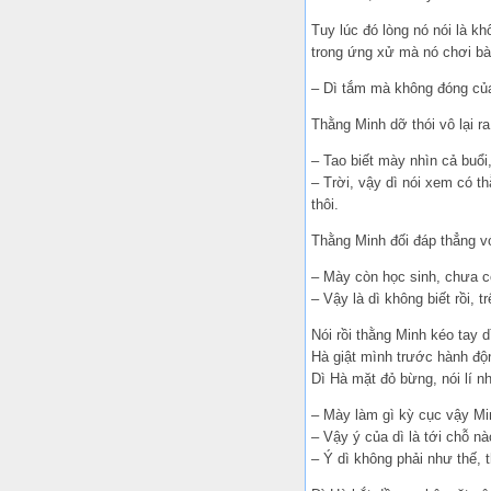
Tuy lúc đó lòng nó nói là k
trong ứng xử mà nó chơi bà
– Dì tắm mà không đóng của
Thằng Minh dỡ thói vô lại ra
– Tao biết mày nhìn cả buổi,
– Trời, vậy dì nói xem có t
thôi.
Thằng Minh đối đáp thẳng v
– Mày còn học sinh, chưa có
– Vậy là dì không biết rồi, t
Nói rồi thằng Minh kéo tay 
Hà giật mình trước hành động
Dì Hà mặt đỏ bừng, nói lí nh
– Mày làm gì kỳ cục vậy Min
– Vậy ý của dì là tới chỗ n
– Ý dì không phải như thế, th