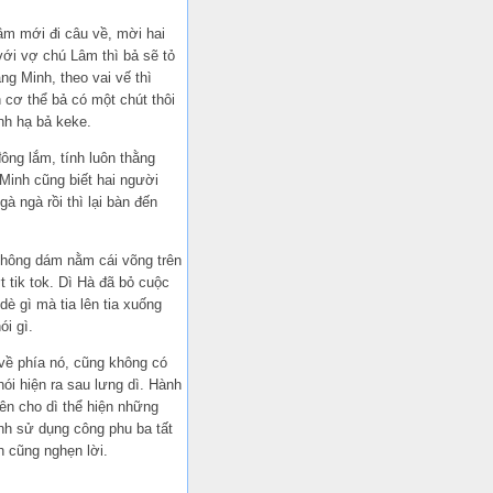
âm mới đi câu về, mời hai
với vợ chú Lâm thì bả sẽ tỏ
ng Minh, theo vai vế thì
n cơ thể bả có một chút thôi
nh hạ bả keke.
ông lắm, tính luôn thằng
Minh cũng biết hai người
 ngà rồi thì lại bàn đến
không dám nằm cái võng trên
t tik tok. Dì Hà đã bỏ cuộc
è gì mà tia lên tia xuống
i gì.
 về phía nó, cũng không có
ói hiện ra sau lưng dì. Hành
yên cho dì thể hiện những
nh sử dụng công phu ba tất
h cũng nghẹn lời.