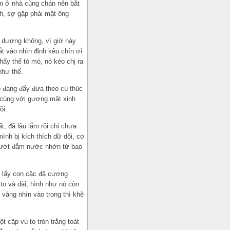
m ở nhà cũng chán nên bắt
h, sợ gặp phải mặt ông
g dượng không, vì giờ này
t vào nhìn định kêu chín ơi
hấy thế tò mò, nó kéo chị ra
như thế.
ó đang đẩy đưa theo cú thúc
 cùng với gương mặt xinh
ồi.
, đã lâu lắm rồi chị chưa
ình bị kích thích dữ dội, cơ
đã ướt đẫm nước nhờn từ bao
m lấy con cặc đã cương
to và dài, hình như nó còn
 vàng nhìn vào trong thì khẽ
t cặp vú to tròn trắng toát