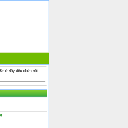
18+
ở đây đều chứa nội
é!