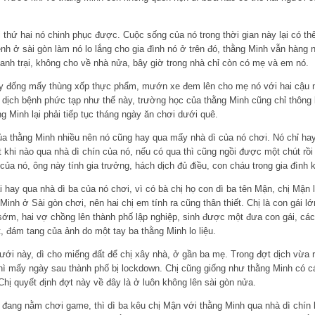
thứ hai nó chinh phục được. Cuộc sống của nó trong thời gian này lại có t
bệnh ở sài gòn làm nó lo lắng cho gia đình nó ở trên đó, thằng Minh vẫn hàng
oanh trại, không cho về nhà nửa, bây giờ trong nhà chỉ còn có mẹ và em nó.
y đống mấy thùng xốp thực phẩm, mướn xe đem lên cho mẹ nó với hai cậu nó
dịch bệnh phức tạp như thế này, trường học của thằng Minh cũng chỉ thông 
 Minh lại phải tiếp tục tháng ngày ăn chơi dưới quê.
của thằng Minh nhiều nên nó cũng hay qua mấy nhà dì của nó chơi. Nó chỉ hay
ít khi nào qua nhà dì chín của nó, nếu có qua thì cũng ngồi được một chút rồ
của nó, ông này tính gia trưởng, hách dịch đủ điều, con cháu trong gia đình 
 hay qua nhà dì ba của nó chơi, vì có bà chị họ con dì ba tên Mận, chị Mận
Minh ở Sài gòn chơi, nên hai chị em tính ra cũng thân thiết. Chị là con gái l
 sớm, hai vợ chồng lên thành phố lập nghiệp, sinh được một đưa con gái, cá
, đám tang của ảnh do một tay ba thằng Minh lo liệu.
ưới này, dì cho miếng đất để chị xây nhà, ở gần ba mẹ. Trong đợt dịch vừa rồ
thì mấy ngày sau thành phố bị lockdown. Chị cũng giống như thằng Minh có c
hị quyết định đợt này về đây là ở luôn không lên sài gòn nửa.
m đang nằm chơi game, thì dì ba kêu chị Mận với thằng Minh qua nhà dì chín l