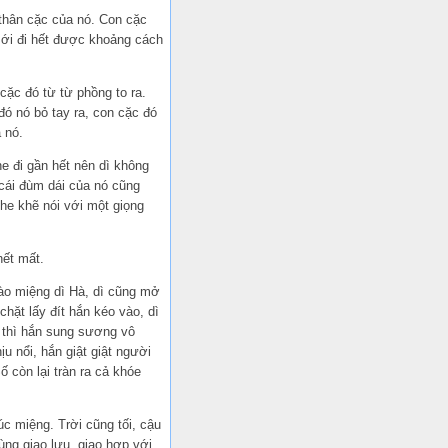
i thân cặc của nó. Con cặc
 mới đi hết được khoảng cách
cặc đó từ từ phồng to ra.
ó nó bỏ tay ra, con cặc đó
 nó.
he đi gần hết nên dì không
 cái đùm dái của nó cũng
he khẽ nói với một giọng
ết mất.
vào miệng dì Hà, dì cũng mở
hặt lấy đít hắn kéo vào, dì
n thì hắn sung sương vô
u nổi, hắn giật giật người
ố còn lại tràn ra cả khóe
úc miệng. Trời cũng tối, cậu
ùng giao lưu, giao hợp với