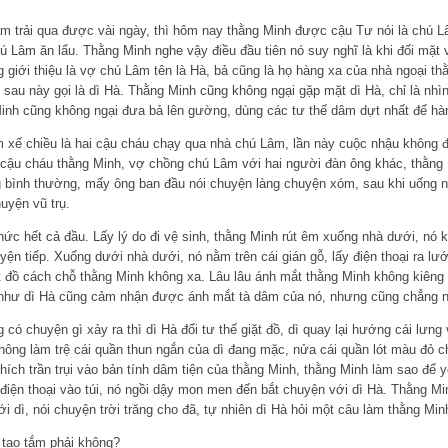
âm trải qua được vài ngày, thì hôm nay thằng Minh được cậu Tư nói là chú L
ú Lâm ăn lẩu. Thằng Minh nghe vậy điều đầu tiên nó suy nghĩ là khi đối mặt 
 giới thiệu là vợ chú Lâm tên là Hà, bả cũng là họ hàng xa của nhà ngoại thằ
, sau này gọi là dì Hà. Thằng Minh cũng không ngại gặp mặt dì Hà, chỉ là nhì
Minh cũng không ngại đưa bả lên gường, dùng các tư thế dâm dựt nhất để hà
 xế chiều là hai cậu cháu chạy qua nhà chú Lâm, lần này cuộc nhậu không đ
 cậu cháu thằng Minh, vợ chồng chú Lâm với hai người đàn ông khác, thằng 
 bình thường, mấy ông ban đầu nói chuyện làng chuyện xóm, sau khi uống ngà
uyện vũ trụ.
ức hết cả đầu. Lấy lý do đi vệ sinh, thằng Minh rút êm xuống nhà dưới, nó 
uyện tiếp. Xuống dưới nhà dưới, nó nằm trên cái gián gỗ, lấy điện thoại ra lướ
 đồ cách chỗ thằng Minh không xa. Lâu lâu ánh mắt thằng Minh không kiêng d
 như dì Hà cũng cảm nhận được ánh mắt tà dâm của nó, nhưng cũng chẳng nó
có chuyện gì xảy ra thì dì Hà đổi tư thế giặt đồ, dì quay lại hướng cái lưng
hông làm trệ cái quần thun ngắn của dì đang mặc, nửa cái quần lót màu đỏ ch
thích trần trụi vào bản tính dâm tiện của thằng Minh, thằng Minh làm sao để 
điện thoại vào túi, nó ngồi dậy mon men đến bắt chuyện với dì Hà. Thằng Mi
i dì, nói chuyện trời trăng cho đã, tự nhiên dì Hà hỏi một câu làm thằng Min
 tao tắm phải không?