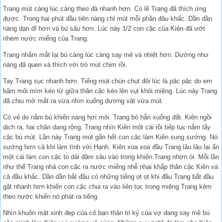
Trang mút càng lúc càng theo đà nhanh hơn. Có lẽ Trang đã thích ứng
được. Trong hai phút đầu tiên nàng chỉ mút mỗi phần đâu khấc. Dần dần
nàng dạn dĩ hơn và bú sâu hơn. Lúc này 1/2 con cặc của Kiên đã ướt
nhèm nước miếng của Trang.
Trang nhắm mắt lại bú càng lúc càng say mê và nhiệt hơn. Dường như
nàng đã quen và thích với trò mút chim rồi.
Tay Trang sục nhanh hơn. Tiếng mút chùn chụt đôi lúc là pặc pặc do em
bặm môi mím kéo từ giữa thân cặc kéo lên vụt khỏi miệng. Lúc này Trang
đã chịu mở mắt ra vừa nhìn xuống dương vật vừa mút.
Có vẻ do nằm bú khiến nàng hơi mỏi. Trang bò hẳn xuống đất. Kiên ngồi
dịch ra, hai chân dang rộng. Trang nhìn Kiên một cái rồi tiếp tục nắm lấy
cặc bú mút. Lần này Trang mút gần hết con cặc làm Kiên sung sướng. Nó
sướng hơn cả khi làm tình với Hạnh. Kiên xoa xoa đầu Trang lâu lâu lại ấn
một cái làm con cặc to dài đâm sâu vào trong khiến Trang nhợn ói. Mỗi lần
như thế Trang nhả con cặc ra nước miếng nhễ nhại khắp thân cặc Kiên và
cả đầu khấc. Dần dần bắt đầu có những tiếng ọt ọt khi đầu Trang bắt đầu
gật nhanh hơn khiến con cặc chui ra vào liên tục trong miệng Trang kèm
theo nước khiến nó phát ra tiếng.
Nhìn khuôn mặt xinh đẹp của cô bạn thân tri kỷ của vợ đang say mê bú