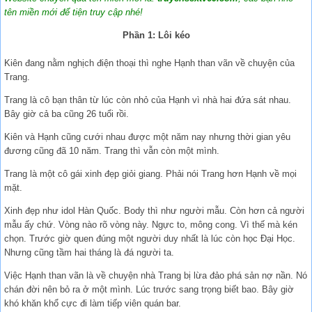
tên miền mới để tiện truy cập nhé!
Phần 1: Lôi kéo
Kiên đang nằm nghịch điện thoại thì nghe Hạnh than vãn về chuyện của
Trang.
Trang là cô bạn thân từ lúc còn nhỏ của Hạnh vì nhà hai đứa sát nhau.
Bây giờ cả ba cũng 26 tuổi rồi.
Kiên và Hạnh cũng cưới nhau được một năm nay nhưng thời gian yêu
đương cũng đã 10 năm. Trang thì vẫn còn một mình.
Trang là một cô gái xinh đẹp giỏi giang. Phải nói Trang hơn Hạnh về mọi
mặt.
Xinh đẹp như idol Hàn Quốc. Body thì như người mẫu. Còn hơn cả người
mẫu ấy chứ. Vòng nào rõ vòng này. Ngực to, mông cong. Vì thế mà kén
chọn. Trước giờ quen đúng một người duy nhất là lúc còn học Đại Học.
Nhưng cũng tầm hai tháng là đá người ta.
Việc Hạnh than vãn là về chuyện nhà Trang bị lừa đảo phá sản nợ nần. Nó
chán đời nên bỏ ra ở một mình. Lúc trước sang trọng biết bao. Bây giờ
khó khăn khổ cực đi làm tiếp viên quán bar.