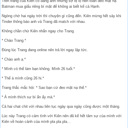
Trên trang của Kiên có đăng ảnh nhưng sợ bị lộ nên toàn đeo mặt nạ
Batman mua giấu riêng bí mật để không ai biết kể cả Hạnh.
Ngóng chờ hai ngày trời thì chuyện gì cũng đến. Kiên mừng hết sảy khi
Tinder thông báo anh và Trang đã match với nhau.
Không chần chừ Kiên nhắn ngay cho Trang.
* Chào Trang.*
Đúng lúc Trang đang online nên trả lời ngay lập tức.
* Chào anh ạ.*
* Mình có thể làm bạn không. Mình 26 tuổi.*
* Thế á mình cũng 26 hi.*
Trang thắc mắc hỏi: * Sao bạn cứ đeo mặt nạ thế.*
* À mình thích sự bí ẩn ấy mà.*
Cả hai chat chit với nhau liên tục ngày qua ngày cũng được một tháng.
Lúc này Trang có cảm tình với Kiên nên đã kể hết tâm sự của mình với
Kiên về hoàn cảnh của mình pla pla pla…