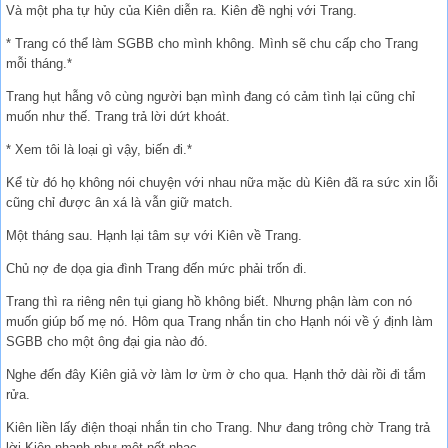
Và một pha tự hủy của Kiên diễn ra. Kiên đề nghị với Trang.
* Trang có thể làm SGBB cho mình không. Mình sẽ chu cấp cho Trang
mỗi tháng.*
Trang hụt hẫng vô cùng người bạn mình đang có cảm tình lại cũng chỉ
muốn như thế. Trang trả lời dứt khoát.
* Xem tôi là loại gì vậy, biến đi.*
Kể từ đó họ không nói chuyện với nhau nữa mặc dù Kiên đã ra sức xin lỗi
cũng chỉ được ân xá là vẫn giữ match.
Một tháng sau. Hạnh lại tâm sự với Kiên về Trang.
Chủ nợ đe dọa gia đình Trang đến mức phải trốn đi.
Trang thì ra riêng nên tụi giang hồ không biết. Nhưng phận làm con nó
muốn giúp bố mẹ nó. Hôm qua Trang nhắn tin cho Hạnh nói về ý định làm
SGBB cho một ông đại gia nào đó.
Nghe đến đây Kiên giả vờ làm lơ ừm ờ cho qua. Hạnh thở dài rồi đi tắm
rửa.
Kiên liền lấy điện thoại nhắn tin cho Trang. Như đang trông chờ Trang trả
lời Kiên nhanh như một nốt nhạc.