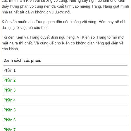
cặc mình làm Kiên vui sướng vô cùng. Những suy nghĩ đó làm cho Kiên
thấy hưng phấn vô cùng nên đã xuất tinh vào miệng Trang. Nàng giật mình
nhả ra hết tất cả vì không chịu được nổi.
Kiên vẫn muốn cho Trang quen dần nên không vội vàng. Hôm nay sẽ chỉ
dừng lại ở việc bú cặc thôi.
Tối đến Kiên và Trang quyết định ngủ riêng. Vì Kiên sợ Trang tò mò mở
mặt nạ ra thì chết. Và cũng để cho Kiên có không gian riêng gọi điện về
cho Hạnh.
Danh sách các phần:
Phần 1
Phần 2
Phần 3
Phần 4
Phần 5
Phần 6
Phần 7