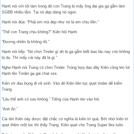
Hạnh nói với tôi làm trong đó con Trang bị mấy ông đại gia gạ gẫm làm
SGBB nhiều lắm. Tại nó đẹp dáng nó ngon.
Hạnh nói đùa: “Phải em mà đẹp như nó là em chịu liền.”
“Thế con Trang chịu không?” Kiên hỏi Hạnh.
“Đương nhiên là không rồi.”
Hạnh nói tiếp: “Nó chơi Tinder gì đó bị gạ gẫm biết bao lâu nay còn không
bị dụ. Thì mấy cái này đã là gì.”
Nghe Hạnh nói Trang có chơi Tinder. Trùng hợp dạo đây Kiên cũng lén lút
Hạnh lên Tinder gạ gái chat sex.
Kiên vờ đau bụng đi vệ sinh. Vào đó Kiên liên tục quẹt tinder để kiếm
Trang.
“Lâu thế anh có sao không.” Tiếng của Hạnh réo vào hỏi.
“Anh ổn.”
Cái tên Kiên này được đặt chắc có nghĩa là kiên trì quá. Bởi nhờ kiên trì
quẹt thêm một lúc thì thấy Trang. Kiên quẹt cho Trang Super like luôn.