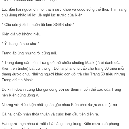
Lúc đầu hai người chỉ hỏi thăm sức khỏe và cuộc sống thế thôi. Thì Trang
chủ động nhắc lại lời đề nghị lúc trước của Kiên.
* Cậu còn ý định muốn tôi làm SGBB chứ.*
Kiên giả vờ không hiểu.
* Ý Trang là sao chứ.*
Trang ấp úng nhưng rồi cũng nói.
* Trang đang cần tiền. Trang có thể chiều chuộng Mask (là bí danh của
Kiên trên tinder) bất cứ thứ gì. Đổi lại phải chu cấp cho trang 30 triệu mỗi
tháng được chứ. Những người khác còn đòi trả cho Trang 50 triệu nhưng
Trang chỉ tin Mask.
Do kinh doanh cũng khá giả cộng với sự thèm muốn thể xác của Trang
nên Kiên cũng đồng ý.
Nhưng với điều kiện những lần gặp nhau Kiên phải được đeo mặt nạ.
Cả hai chấp nhận thỏa thuận và cuộc hẹn đầu tiên diễn ra.
Hai người hẹn nhau ở một nhà hàng sang trọng. Kiên mướn cả phòng